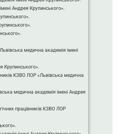
мені Андрея Крупинського».
упинського».
рупинського».
нського».
«Львівська медична академія імені
ея Крупинського».
івників КЗВО ЛОР «Львівська медична
івська медична академія імені Андрея
гічних працівників КЗВО ЛОР
ького».
адемія імені Андрея Крупинського»