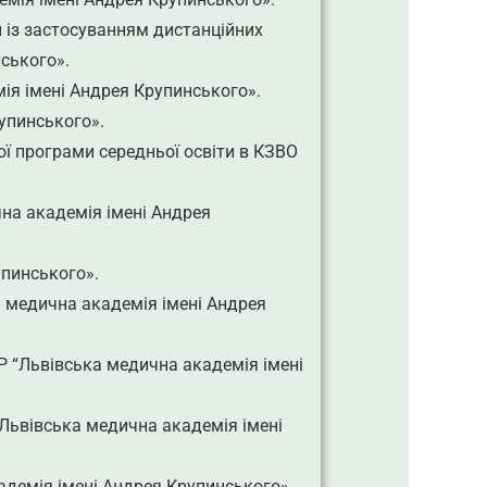
и із застосуванням дистанційних
ського».
ія імені Андрея Крупинського».
упинського».
ї програми середньої освіти в КЗВО
на академія імені Андрея
упинського».
а медична академія імені Андрея
Р “Львівська медична академія імені
Львівська медична академія імені
адемія імені Андрея Крупинського».