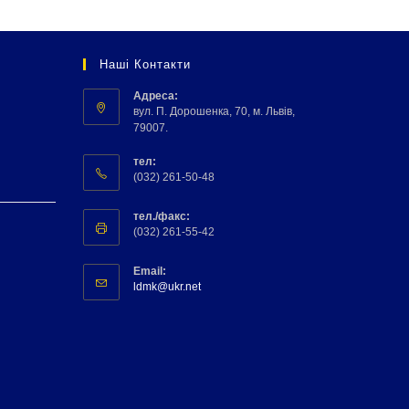
Наші Контакти
Адреса:
вул. П. Дорошенка, 70, м. Львів,
79007.
тел:
(032) 261-50-48
тел./факс:
(032) 261-55-42
Email:
ldmk@ukr.net