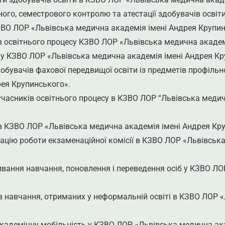
го, семестрового контролю та атестації здобувачів освіт
ЗВО ЛОР «Львівська медична академія імені Андрея Крупин
 освітнього процесу КЗВО ЛОР «Львівська медична академ
у КЗВО ЛОР «Львівська медична академія імені Андрея Кр
бувачів фахової передвищої освіти із предметів профільно
ея Крупинського».
асників освітнього процесу в КЗВО ЛОР “Львівська медич
в КЗВО ЛОР «Львівська медична академія імені Андрея Кр
ацію роботи екзаменаційної комісії в КЗВО ЛОР «Львівськ
вання навчання, поновлення і переведення осіб у КЗВО ЛО
 навчання, отриманих у неформальній освіті в КЗВО ЛОР «
академічну мобільність у КЗВО ЛОР «Львівська медична ак