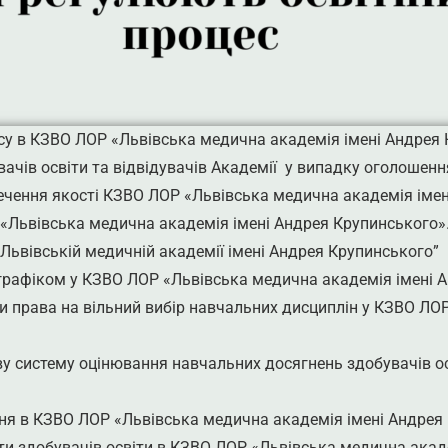
су в КЗВО ЛОР «Львівська медична академія імені Андрея 
увачів освіти та відвідувачів Академії у випадку оголошенн
чення якості КЗВО ЛОР «Львівська медична академія імен
«Львівська медична академія імені Андрея Крупинського»
Львівській медичній академії імені Андрея Крупинського”
графіком у КЗВО ЛОР «Львівська медична академія імені А
и права на вільний вибір навчальних дисциплін у КЗВО ЛО
у систему оцінювання навчальних досягнень здобувачів о
ння в КЗВО ЛОР «Львівська медична академія імені Андрея
ти здобувачів освіти в КЗВО ЛОР «Львівська медична акад