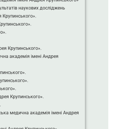
ультатів наукових досліджень
я Крупинського».
Крупинського».
о».
рея Крупинського».
чна академія імені Андрея
пинського».
упинського».
ького».
дрея Крупинського».
.
ська медична академія імені Андрея
мені Андрея Крупинського»