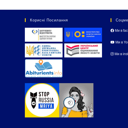
Корисні Посилання
Соцме
Ми в fa
Ми в Y
Ми в ins