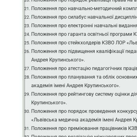
Положення про навчально-методичний компле
Положення про силабус навчальної дисциплі
Положення про електронні навчальні виданн
Положення про гаранта освітньої програми К
Положення про стейкхолдерів КЗВО ЛОР «Льв
Положення про підвищення кваліфікації педа
Андрея Крупинського».
Положення про атестацію педагогічних праці
Положення про планування та облік основних
академія імені Андрея Крупинського».
Положення про рейтингову систему оцінки ді
Крупинського».
Положення про порядок проведення конкурсу
«Львівська медична академія імені Андрея К
Положення про преміювання працівників КЗВ
Положення про реалізацію міжнародних проєкт