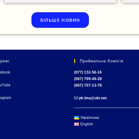
БІЛЬШЕ НОВИН
режі
Приймальна Комісія
cebook
(077) 132-56-16
(067) 799-49-28
ouTube
(067) 707-13-78
tagram
pk-lma@ukr.net
Українська
English