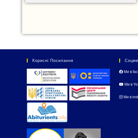
Корисні Посилання
Соцме
Ми в fa
Ми в Y
Ми в ins