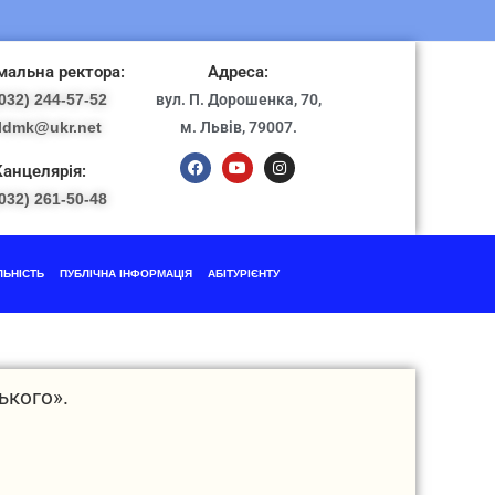
альна ректора:
Адреса:
032) 244-57-52
вул. П. Дорошенка, 70,
ldmk@ukr.net
м. Львів, 79007.
Канцелярія:
032) 261-50-48
ЛЬНІСТЬ
ПУБЛІЧНА ІНФОРМАЦІЯ
АБІТУРІЄНТУ
ького».