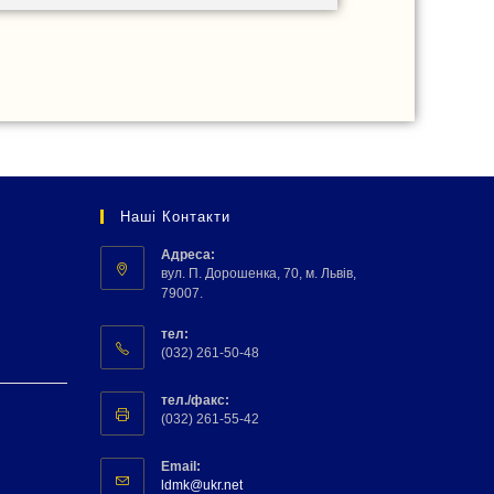
Наші Контакти
Адреса:
вул. П. Дорошенка, 70, м. Львів,
79007.
тел:
(032) 261-50-48
тел./факс:
(032) 261-55-42
Email:
ldmk@ukr.net