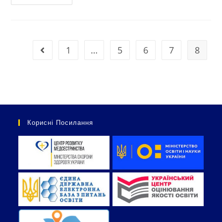
1
…
5
6
7
8
Корисні Посилання