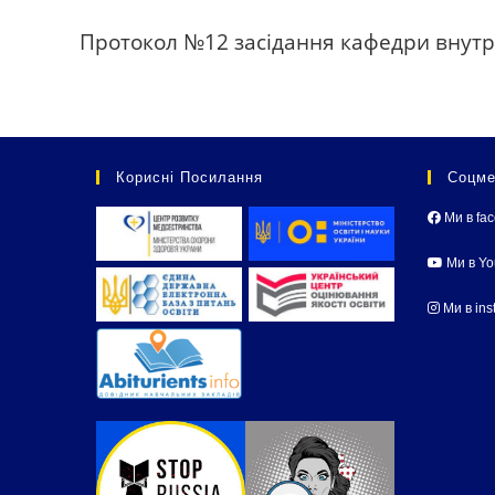
Протокол №12 засідання кафедри внутр
Корисні Посилання
Соцме
Ми в fa
Ми в Y
Ми в ins