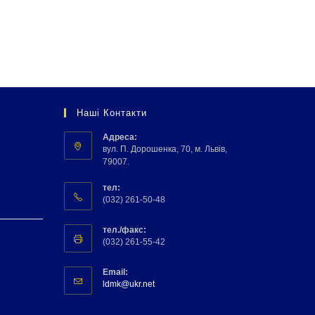
Наші Контакти
Адреса:
вул. П. Дорошенка, 70, м. Львів,
79007.
тел:
(032) 261-50-48
тел./факс:
(032) 261-55-42
Email:
ldmk@ukr.net