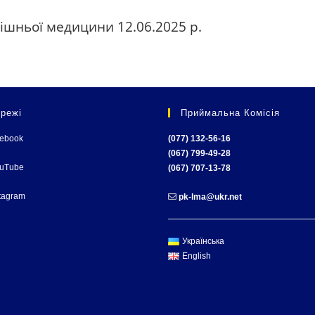
ішньої медицини 12.06.2025 р.
режі
Приймальна Комісія
cebook
(077) 132-56-16
(067) 799-49-28
ouTube
(067) 707-13-78
tagram
pk-lma@ukr.net
Українська
English