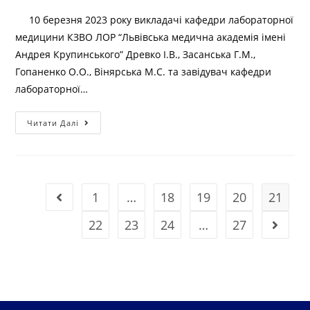
10 березня 2023 року викладачі кафедри лабораторної
медицини КЗВО ЛОР “Львівська медична академія імені
Андрея Крупинського” Древко І.В., Засанська Г.М.,
Гопаненко О.О., Вінярська М.С. та завідувач кафедри
лабораторної…
Читати Далі
1
…
18
19
20
21
22
23
24
…
27