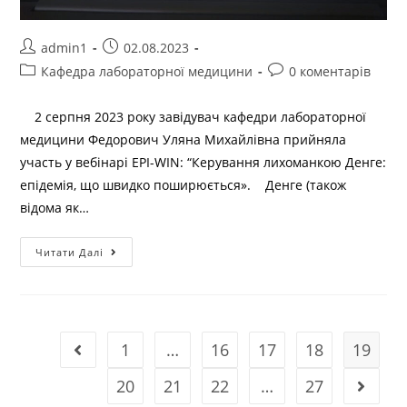
admin1
02.08.2023
Кафедра лабораторної медицини
0 коментарів
2 серпня 2023 року завідувач кафедри лабораторної
медицини Федорович Уляна Михайлівна прийняла
участь у вебінарі EPI-WIN: “Керування лихоманкою Денге:
епідемія, що швидко поширюється». Денге (також
відома як…
Читати Далі
1
…
16
17
18
19
20
21
22
…
27