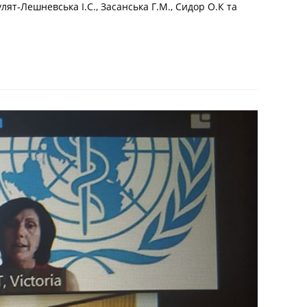
лят-Лешневська І.С., Засанська Г.М., Сидор О.К та