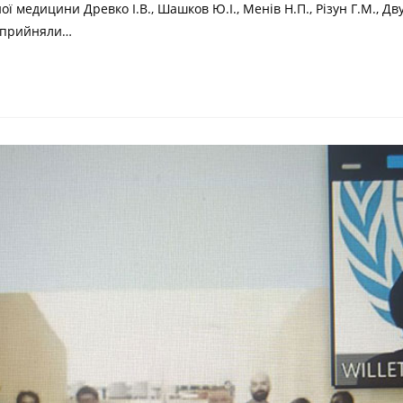
медицини Древко І.В., Шашков Ю.І., Менів Н.П., Різун Г.М., Дву
 прийняли…