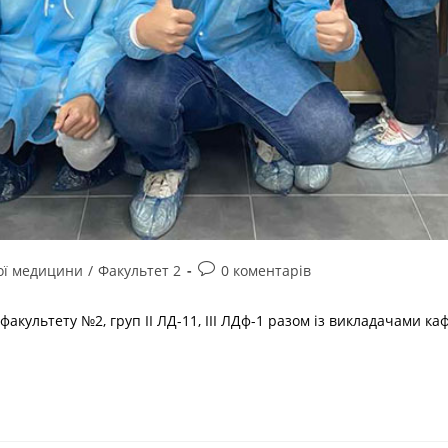
ої медицини
/
Факультет 2
0 коментарів
 факультету №2, груп ІІ ЛД-11, ІІІ ЛДф-1 разом із викладачами