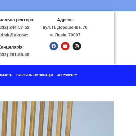
альна ректора:
Адреса:
032) 244-57-52
вул. П. Дорошенка, 70,
ldmk@ukr.net
м. Львів, 79007.
Канцелярія:
032) 261-50-48
ЛЬНІСТЬ
ПУБЛІЧНА ІНФОРМАЦІЯ
АБІТУРІЄНТУ