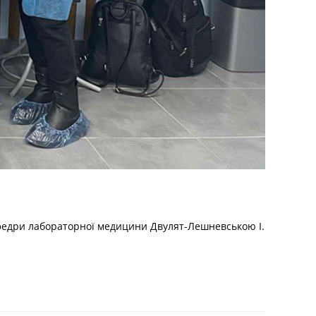
 кафедри лабораторної медицини Двулят-Лешневською І.