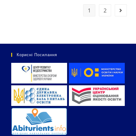
1
2
Корисні Посилання