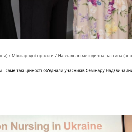
ини)
/
Міжнародні проєкти
/
Навчально-методична частина (ано
- саме такі цінності об'єднали учасників Семінару Надзвичайни
 …