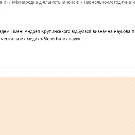
ини)
/
Міжнародна діяльність (анонси)
/
Навчально-методична ч
демії імені Андрея Крупинського відбулася визначна наукова п
аментальних медико-біологічних наук».…