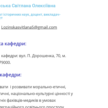
ська Світлана Олексіївна
т історичних наук, доцент, викладач-
ст
:
Lozinskasvitlana5@gmail.com
са кафедри:
 кафедри: вул. П. Дорошенка, 70, м.
79000.
 кафедри:
ати і розвивати морально-етичні,
тичні, національно-культурні цінності у
ніх фахівців-медиків в умовах
теграційного освітнього простору.