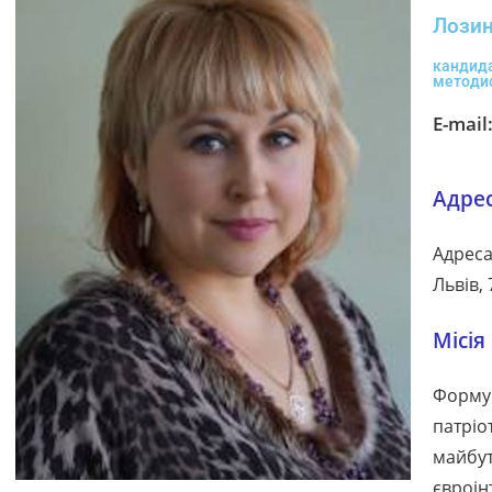
Лозин
кандида
методи
E-mail
Адре
Адреса
Львів, 
Місія
Формув
патріо
майбут
євроін