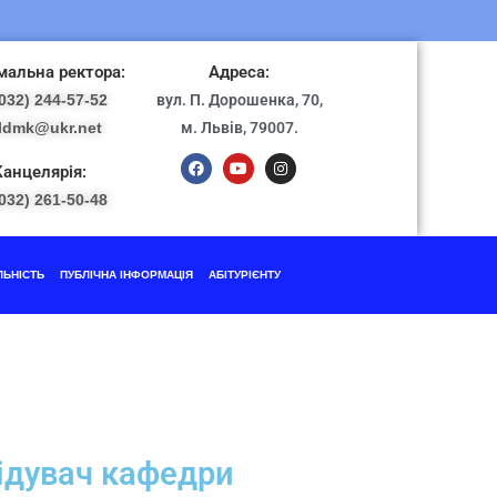
альна ректора:
Адреса:
032) 244-57-52
вул. П. Дорошенка, 70,
ldmk@ukr.net
м. Львів, 79007.
Канцелярія:
032) 261-50-48
ЛЬНІСТЬ
ПУБЛІЧНА ІНФОРМАЦІЯ
АБІТУРІЄНТУ
ідувач кафедри