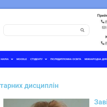
Прийм
(
(
НАУКА
MOODLE
СТУДЕНТУ
ПІСЛЯДИПЛОМНА ОСВІТА
МІЖНАРОДНА ДІЯ
ітарних дисциплін
Зав