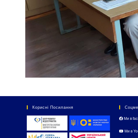
Корисні Посилання
Соцме
Ми в fa
Ми в Y