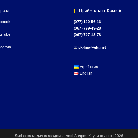
режі
Приймальна Комісія
cebook
(077) 132-56-16
(067) 799-49-28
ouTube
(067) 707-13-78
tagram
pk-lma@ukr.net
Українська
English
Львівська медична академія імені Андрея Крупинського | 2026