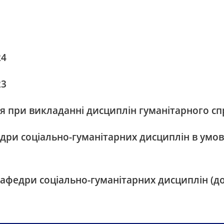
24
23
ня при викладанні дисциплін гуманітарного сп
дри соціально-гуманітарних дисциплін в умов
федри соціально-гуманітарних дисциплін (до