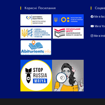
Корисні Посилання
Соцме
Ми в fa
Ми в Y
Ми в ins