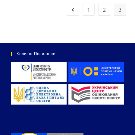
1
2
3
Корисні Посилання