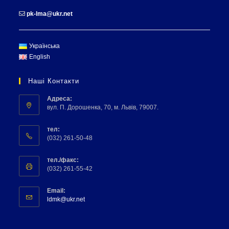
(067) 707-13-78
pk-lma@ukr.net
Українська
English
Наші Контакти
Адреса:
вул. П. Дорошенка, 70, м. Львів, 79007.
тел:
(032) 261-50-48
тел./факс:
(032) 261-55-42
Email:
ldmk@ukr.net