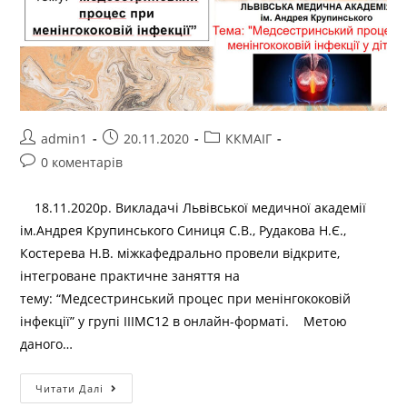
admin1
20.11.2020
ККМАІГ
0 коментарів
18.11.2020р. Викладачі Львівської медичної академії
ім.Андрея Крупинського Синиця С.В., Рудакова Н.Є.,
Костерева Н.В. міжкафедрально провели відкрите,
інтегроване практичне заняття на
тему: “Медсестринський процес при менінгококовій
інфекції” у групі ІІІМС12 в онлайн-форматі. Метою
даного…
Читати Далі