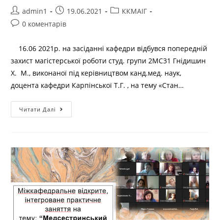
admin1
19.06.2021
ККМАІГ
0 коментарів
16.06 2021р. на засіданні кафедри відбувся попередній
захист магістерської роботи студ. групи 2МС31 Гнідишин
Х. М., виконаної під керівництвом канд.мед. наук,
доцента кафедри Карпінської Т.Г. , на тему «Стан…
Читати Далі