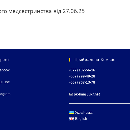
го медсестринства від 27.06.25
режі
Приймальна Комісія
cebook
(077) 132-56-16
(067) 799-49-28
ouTube
(067) 707-13-78
tagram
pk-lma@ukr.net
Українська
English