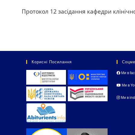
Протокол 12 засідання кафедри клінічно
Корисні Посилання
Соцме
Ми в fa
Ми в Y
Ми в ins