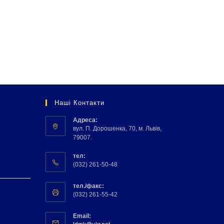
Наші Контакти
Адреса:
вул. П. Дорошенка, 70, м. Львів,
79007.
тел:
(032) 261-50-48
тел./факс:
(032) 261-55-42
Email: