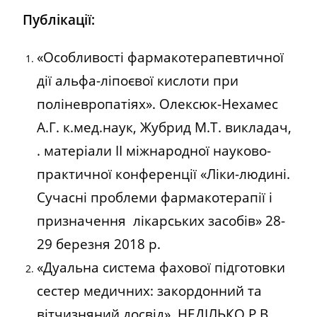
Публікації:
«Особливості фармакотерапевтичної
дії альфа-ліпоєвої кислоти при
поліневропатіях». Олексюк-Нехамес
А.Г. к.мед.наук, Жубрид М.Т. викладач,
. матеріали ІІ міжнародної науково-
практичної конференції «Ліки-людині.
Сучасні проблеми фармакотерапії і
призначення лікарських засобів» 28-
29 березня 2018 р.
«Дуальна система фахової підготовки
сестер медичних: закордонний та
вітчизняний досвід» НЕДІЛЬКО Р.В.