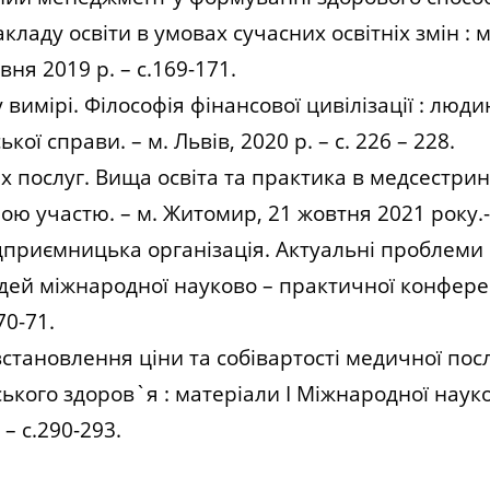
ладу освіти в умовах сучасних освітніх змін : м
вня 2019 р. – с.169-171.
имірі. Філософія фінансової цивілізації : людин
ої справи. – м. Львів, 2020 р. – с. 226 – 228.
 послуг. Вища освіта та практика в медсестринс
ю участю. – м. Житомир, 21 жовтня 2021 року.- 
приємницька організація. Актуальні проблеми на
ідей міжнародної науково – практичної конферен
70-71.
становлення ціни та собівартості медичної пос
ького здоров`я : матеріали І Міжнародної науко
– с.290-293.