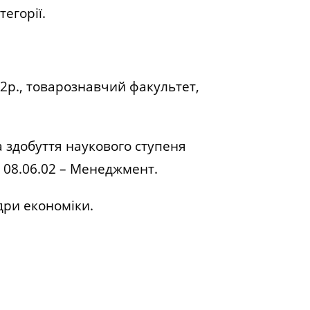
тегорії.
92р., товарознавчий факультет,
а здобуття наукового ступеня
 08.06.02 – Менеджмент.
дри економіки.