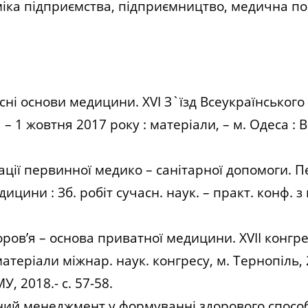
іка підприємства, підприємництво, медична по
нісні основи медицини. ХVІ З`їзд Всеукраїнськог
– 1 жовтня 2017 року : матеріали, – м. Одеса : 
ації первинної медико – санітарної допомоги.
ицини : Зб. робіт сучасн. наук. – практ. конф. з 
ров’я – основа приватної медицини. ХVІІ конгре
теріали міжнар. наук. конгресу, м. Тернопіль, 2
У, 2018.- с. 57-58.
вний менеджмент у формуванні здорового способ