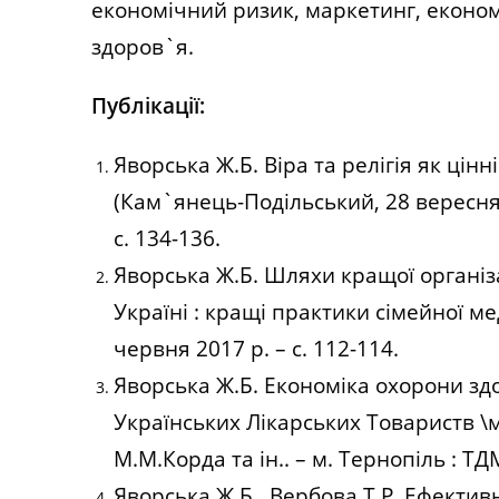
економічний ризик, маркетинг, економ
здоров`я.
Публікації:
Яворська Ж.Б. Віра та релігія як цін
(Кам`янець-Подільський, 28 вересня 
с. 134-136.
Яворська Ж.Б. Шляхи кращої організ
Україні : кращі практики сімейної мед
червня 2017 р. – с. 112-114.
Яворська Ж.Б. Економіка охорони здо
Українських Лікарських Товариств \ма
М.М.Корда та ін.. – м. Тернопіль : ТДМ
Яворська Ж.Б., Вербова Т.Р. Ефекти