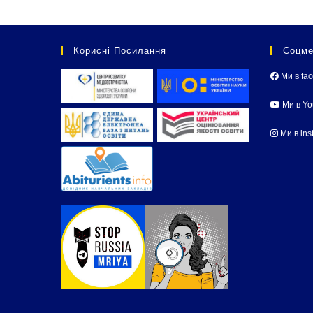
Корисні Посилання
Соцме
Ми в fa
Ми в Y
Ми в ins