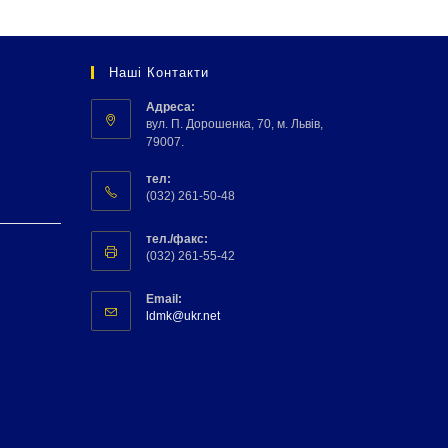
Наші Контакти
Адреса:
вул. П. Дорошенка, 70, м. Львів,
79007.
тел:
(032) 261-50-48
тел./факс:
(032) 261-55-42
Email:
ldmk@ukr.net