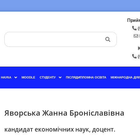
Прийм
(
(
НАУКА
MOODLE
СТУДЕНТУ
ПІСЛЯДИПЛОМНА ОСВІТА
МІЖНАРОДНА ДІЯ
Яворська Жанна Броніславівна
кандидат економічних наук, доцент.