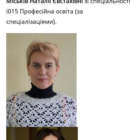
Міськів Наталії Євстахівні
зі спеціальності
і015 Професійна освіта (за
спеціалізаціями).