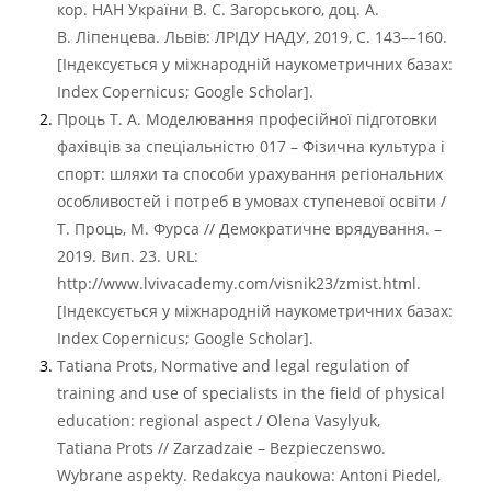
кор. НАН України В. С. Загорського, доц. А.
В. Ліпенцева. Львів: ЛРІДУ НАДУ, 2019, C. 143––160.
[Індексується у міжнародній наукометричних базах:
Index Copernicus; Google Scholar].
Проць Т. А. Моделювання професійної підготовки
фахівців за спеціальністю 017 – Фізична культура і
спорт: шляхи та способи урахування регіональних
особливостей і потреб в умовах ступеневої освіти /
Т. Проць, М. Фурса // Демократичне врядування. –
2019. Вип. 23. URL:
http://www.lvivacademy.com/visnik23/zmist.html.
[Індексується у міжнародній наукометричних базах:
Index Copernicus; Google Scholar].
Tatiana Prots, Normative and legal regulation of
training and use of specialists in the field of physical
education: regional aspect / Olena Vasylyuk,
Tatiana Prots // Zarzadzaie – Bezpieczenswo.
Wybrane aspekty. Redakcya naukowa: Antoni Piedel,