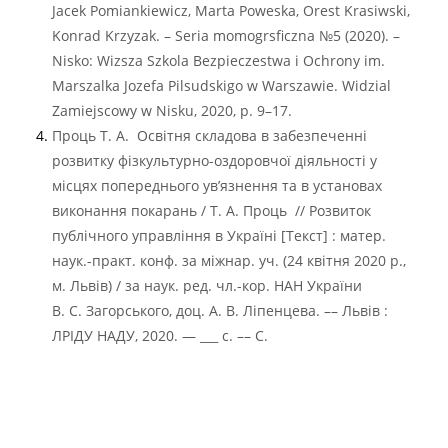
Jacek Pomiankiewicz, Marta Poweska, Orest Krasiwski,
Konrad Krzyzak. – Seria momogrsficzna №5 (2020). –
Nisko: Wizsza Szkola Bezpieczestwa i Ochrony im.
Marszalka Jozefa Pilsudskigo w Warszawie. Widzial
Zamiejscowy w Nisku, 2020, p. 9–17.
Проць Т. А. Освітня складова в забезпеченні
розвитку фізкультурно-оздоровчої діяльності у
місцях попереднього ув’язнення та в установах
виконання покарань / Т. А. Проць // Розвиток
публічного управління в Україні [Текст] : матер.
наук.-практ. конф. за міжнар. уч. (24 квітня 2020 р.,
м. Львів) / за наук. ред. чл.-кор. НАН України
В. С. Загорського, доц. А. В. Ліпенцева. –– Львів :
ЛРІДУ НАДУ, 2020. — ___ с. –– C.