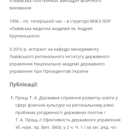
«Львівська політехніка», викладач фізичного
виховання
1996 – по
теперішній час – в структурі ВНКЗ ЛОР
«Львівська медична академія ім. Андрея
Крупинського»
З 2016 р. аспірант на кафедрі менеджменту
Львівського регіонального інституту державного
управління Національної академії державного
управління при Президентові України
Публікації:
Проць Т. А. Державне сприяння розвитку освіти у
сфері фізичної культури на регіональному рівні:
проблема узгодженості державних політик /
Т. А. Проць // Ефективність державного управління:
зб. наук. пр. Вип. 3(60): у 2 ч. Ч. 1 / за заг. ред. чл.-