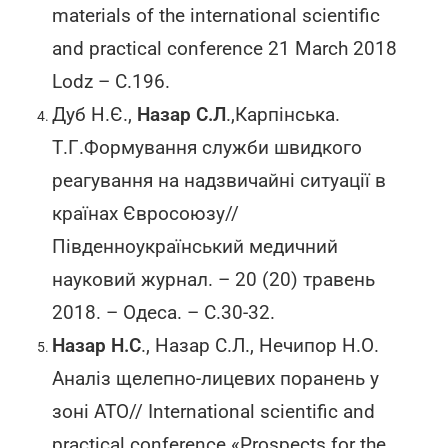
materials of the international scientific
and practical conference 21 March 2018
Lodz – С.196.
Дуб Н.Є.,
Назар С.Л
.,Карпінська.
Т.Г.Формування служби швидкого
реагування на надзвичайні ситуації в
країнах Євросоюзу//
Південноукраїнський медичний
науковий журнал. – 20 (20) травень
2018. – Одеса. – С.30-32.
Назар Н.С
., Назар С.Л., Нечипор Н.О.
Аналіз щелепно-лицевих поранень у
зоні АТО// International scientific and
praсtiсal conference «Prospects for the