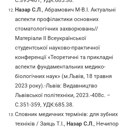
С.395-401, УДК:685.38.
Назар С.Л
., Абрамович М-В.І. Актуальні
аспекти профілактики основних
стоматологічних захворювань//
Матеріали ІІ Всеукраїнської
студентської науково-практичної
конференції «Теоретичні та прикладні
аспекти фундаментальних медико-
біологічних наук» (м.Львів, 18 травня
2023 року).-Львів: Видавництво
Львівської політехніки, 2023.-408с. –
С.351-359, УДК:685.38.
Словник медичних термінів: для зубних
техніків / Заяць Т.І.,
Назар С.Л
., Нечипор