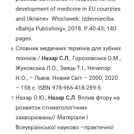
development of medicine in EU countries
and Ukraine» Wloclawek: Izdevnieciba
«Baltija Publishing», 2018. Р.40-43; 140
pages.
Словник медичних термінів для зубних
техніків /
Назар С.Л
., Гороховська О.М.,
Жуковська Л.О., Заяць Т.І., Нечипор
Н.О.,.– Львів: Новий Світ – 2000, 2020.
– 158 с. ISBN 978-966-418-289-5.
Назар О.Ю.,
Назар С.Л
. Вплив фтору на
розвиток стоматологічних
захворювань// Матеріали І
Всеукраїнської науково –практичної