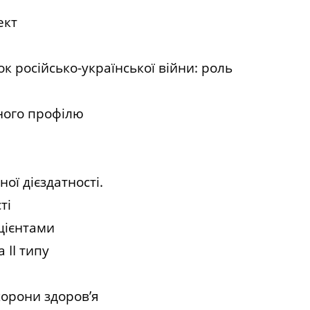
ект
 російсько-української війни: роль
ного профілю
ої дієздатності.
ті
пацієнтами
 ІІ типу
хорони здоров’я