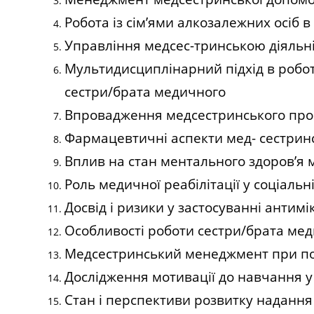
Робота із сім’ями алкозалежних осіб 
Управління медсес-тринською діяльні
Мультидисциплінарний підхід в робот
сестри/брата медичного
Впровадження медсестринського проце
Фармацевтичні аспекти мед- сестринс
Вплив на стан ментального здоров’я
Роль медичної реабілітації у соціальні
Досвід і ризики у застосуванні антим
Особливості роботи сестри/брата ме
Медсестринський менеджмент при потр
Дослідження мотивації до навчання у
Стан і перспективи розвитку надання