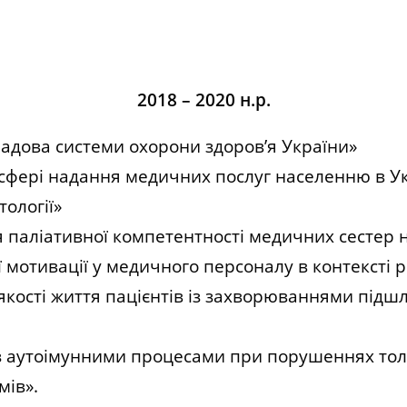
2018 – 2020 н.р.
адова системи охорони здоров’я України»
сфері надання медичних послуг населенню в Ук
тології»
паліативної компетентності медичних сестер н
отивації у медичного персоналу в контексті ре
кості життя пацієнтів із захворюваннями підшл
з аутоімунними процесами при порушеннях толе
мів».