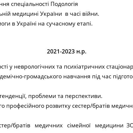
ня спеціальності Подологія
ній медицині України в часі війни.
ги в Україні на сучасному етапі.
2021-2023 н.р.
ті у неврологічних та психіатричних стаціона
адемічно-громадського навчання під час підгот
 тенденції, проблеми та перспективи.
 професійного розвитку сестер/братів медични
тер/братів медичних сімейної медицини ЗОЗ 