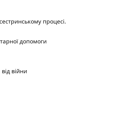
дсестринському процесі.
ітарної допомоги
 від війни