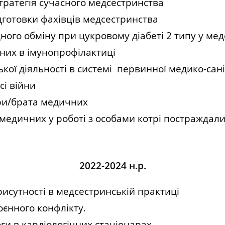
тратегія сучасного медсестринства
готовки фахівців медсестринства
дного обміну при цукровому діабеті 2 типу у ме
них в імунопрофілактиці
кої діяльності в системі первинної медико-сан
і війни
три/брата медичних
медичних у роботі з особами котрі постраждали
2022-2024 н.р.
рисутності в медсестринській практиці
єнного конфлікту.
и в кардіологічних стаціонарах