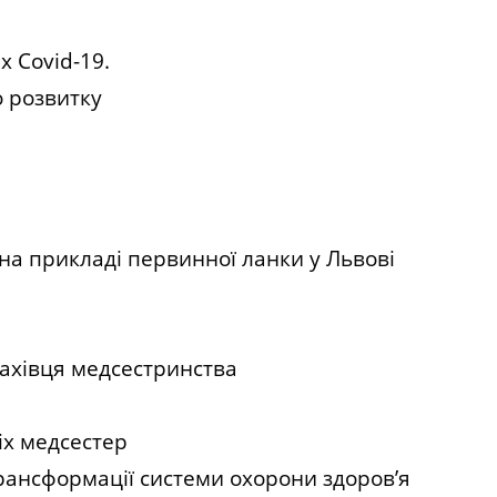
х Covid-19.
о розвитку
на прикладі первинної ланки у Львові
фахівця медсестринства
іх медсестер
рансформації системи охорони здоров’я