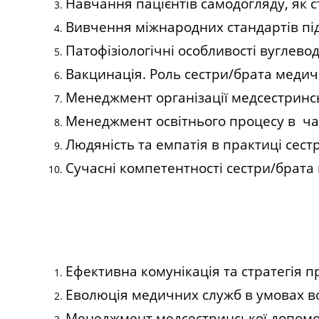
Навчання пацієнтів самодогляду, як с
Вивчення міжнародних стандартів під
Патофізіологічні особливості вуглево
Вакцинація. Роль сестри/брата медич
Менеджмент організації медсестринсь
Менеджмент освітнього процесу в час
Людяність та емпатія в практиці сес
Сучасні компетентності сестри/брата 
Ефективна комунікація та стратегія п
Еволюція медичних служб в умовах во
Менеджмент медсестринської допомог