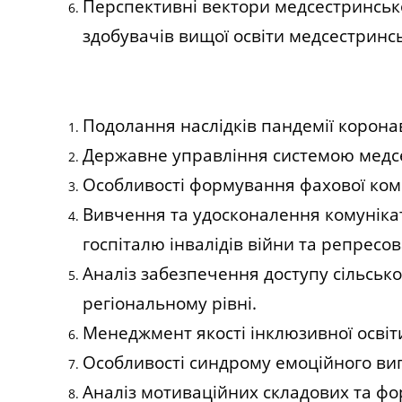
Перспективні вектори медсестринськ
здобувачів вищої освіти медсестринс
Подолання наслідків пандемії коронав
Державне управління системою медсес
Особливості формування фахової комп
Вивчення та удосконалення комунікат
госпіталю інвалідів війни та репресо
Аналіз забезпечення доступу сільсько
регіональному рівні.
Менеджмент якості інклюзивної освіти
Особливості синдрому емоційного виг
Аналіз мотиваційних складових та фор