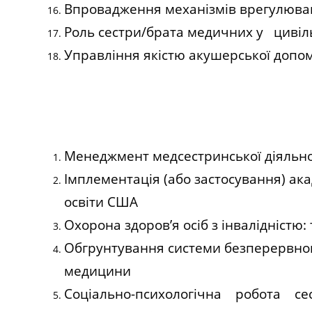
Впровадження механізмів врегулюван
Роль сестри/брата медичних у цивіль
Управління якістю акушерської допомо
Менеджмент медсестринської діяльнос
Імплементація (або застосування) ак
освіти США
Охорона здоров’я осіб з інвалідністю:
Обгрунтування системи безперервного
медицини
Соціально-психологічна робота сес