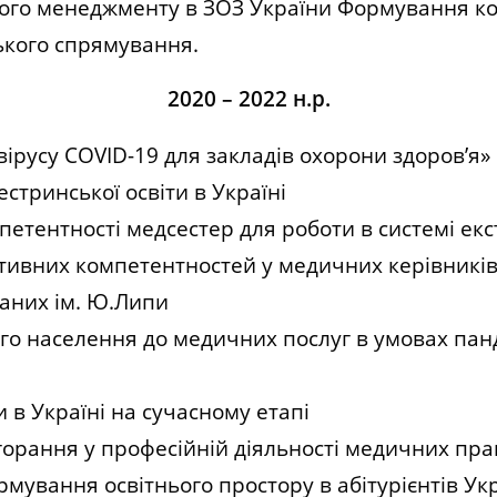
ого менеджменту в ЗОЗ України Формування ком
ького спрямування.
2020 – 2022 н.р.
ірусу COVID-19 для закладів охорони здоров’я»
тринської освіти в Україні
етентності медсестер для роботи в системі ек
ивних компетентностей у медичних керівників 
ваних ім. Ю.Липи
го населення до медичних послуг в умовах панд
 в Україні на сучасному етапі
орання у професійній діяльності медичних прац
мування освітнього простору в абітурієнтів Ук