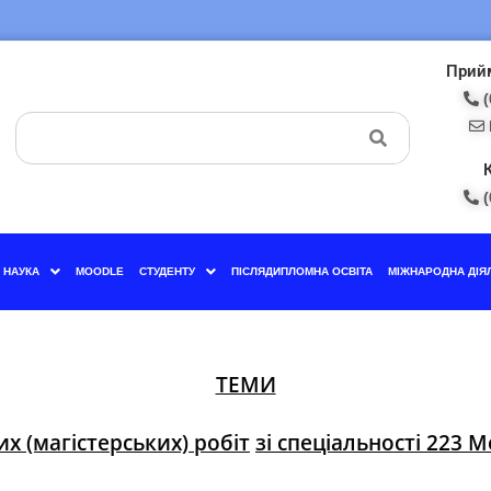
Прийм
(
(
НАУКА
MOODLE
СТУДЕНТУ
ПІСЛЯДИПЛОМНА ОСВІТА
МІЖНАРОДНА ДІЯ
ТЕМИ
их (магістерських) робіт
зі спеціальності 223 