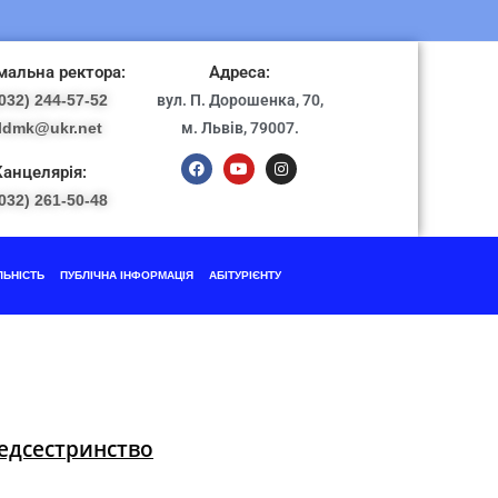
альна ректора:
Адреса:
032) 244-57-52
вул. П. Дорошенка, 70,
ldmk@ukr.net
м. Львів, 79007.
Канцелярія:
032) 261-50-48
ЛЬНІСТЬ
ПУБЛІЧНА ІНФОРМАЦІЯ
АБІТУРІЄНТУ
Медсестринство