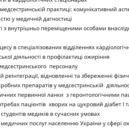
в медсестринській практиці: комунікативний асп
стю у медичній дагностиці
і з внутрішньо переміщеними особами внаслідок
су в спеціалізованих відділеннях кардіологіч
ької діяльності в профілактиці ожиріння
 медсестринського персоналу
й реінтеграції, відновленні та збереженні фізичн
ікробних препаратів у медсестринській діяльнос
дичних первинної ланки з геронтологічними 
ебах пацієнтів хворих на цукровий діабет І та
 студентів медиків в сучасних умовах
 медичних послуг населенню України у сфері о