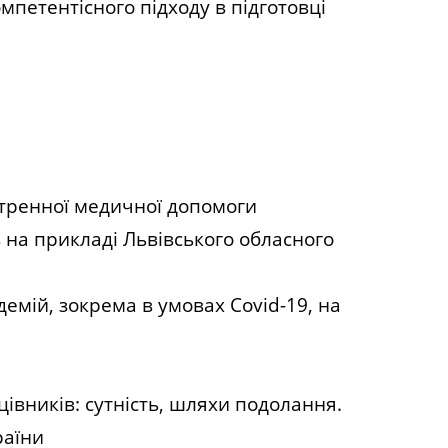
петентісного підходу в підготовці
стренної медичної допомоги
на прикладі Львівського обласного
емій, зокрема в умовах Covid-19, на
івників: сутність, шляхи подолання.
раїни