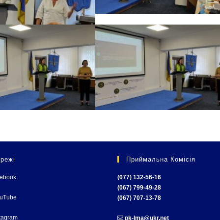
режі
Приймальна Комісія
cebook
(077) 132-56-16
(067) 799-49-28
ouTube
(067) 707-13-78
tagram
pk-lma@ukr.net