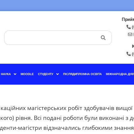
Прийм
(
(
НАУКА
MOODLE
СТУДЕНТУ
ПІСЛЯДИПЛОМНА ОСВІТА
МІЖНАРОДНА ДІЯ
ційних магістерських робіт здобувачів вищої о
ького) рівня. Всі подані роботи були виконані 
туденти-магістри відзначались глибокими знан