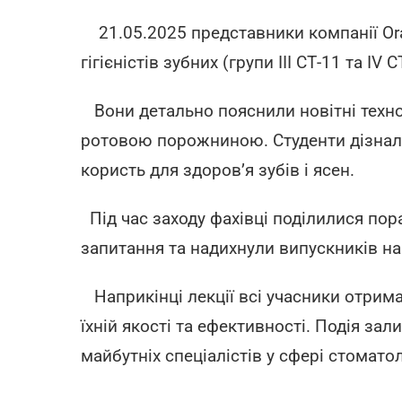
21.05.2025 представники компанії Ora
гігієністів зубних (групи ІІІ СТ-11 та 
Вони детально пояснили новітні технол
ротовою порожниною. Студенти дізналися
користь для здоров’я зубів і ясен.
Під час заходу фахівці поділилися пор
запитання та надихнули випускників н
Наприкінці лекції всі учасники отримал
їхній якості та ефективності. Подія з
майбутніх спеціалістів у сфері стоматоло