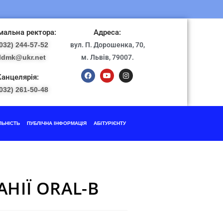
альна ректора:
Адреса:
032) 244-57-52
вул. П. Дорошенка, 70,
ldmk@ukr.net
м. Львів, 79007.
Канцелярія:
032) 261-50-48
ЛЬНІСТЬ
ПУБЛІЧНА ІНФОРМАЦІЯ
АБІТУРІЄНТУ
НІЇ ОRAL-B