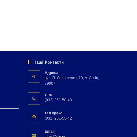
Наші Контакти
Адреса:
вул. П. Дорошенка, 70, м. Львів,
79007.
тел:
(032) 261-50-48
тел./факс:
(032) 261-55-42
Email:
ldmk@ukr.net