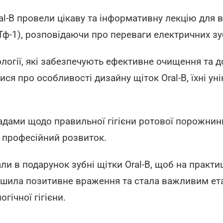
l-B провели цікаву та інформативну лекцію для 
ІV СТф-1), розповідаючи про переваги електричних з
огії, які забезпечують ефективне очищення та д
 про особливості дизайну щіток Oral-B, їхні унік
адами щодо правильної гігієни ротової порожнини
а професійний розвиток.
и в подарунок зубні щітки Oral-B, щоб на практи
алишила позитивне враження та стала важливим ет
гічної гігієни.