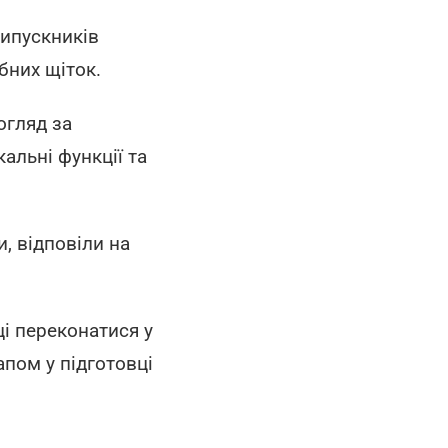
випускників
убних щіток.
огляд за
альні функції та
, відповіли на
ці переконатися у
апом у підготовці