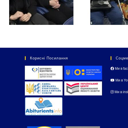
Корисні Посилання
Соцме
Ми в fa
Ми в Y
Ми в ins