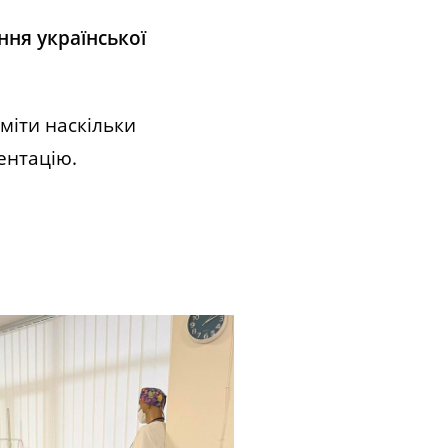
ня української
міти наскільки
ентацію.