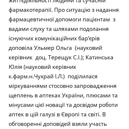
життєдіяльності людини та сучасній
фармакотерапії. Про ситуацію з надання
фармацевтичної допомоги пацієнтам з
вадами слуху та шляхами подолання
існуючих комунікаційних бар’єрів
доповіла Ульмер Ольга (науковий
керівник доц. Терещук С.І.); Катинська
Юлія (науковий керівник
к.фарм.н.Чухрай І.Л.) поділилася
міркуваннями стосовно запровадження
щеплень в аптеках України, плюсами та
мінусами цієї новації та досвідом роботи
аптек в цій галузі в Європі та світі. В
обговоренні доповідей взяли участь