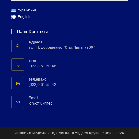
Українська
English
Наші Контакти
Адреса:
вул. П. Дорошенка, 70, м. Львів, 79007.
тел:
(032) 261-50-48
тел./факс:
(032) 261-55-42
Email:
ldmk@ukr.net
Львівська медична академія імені Андрея Крупинського | 2026