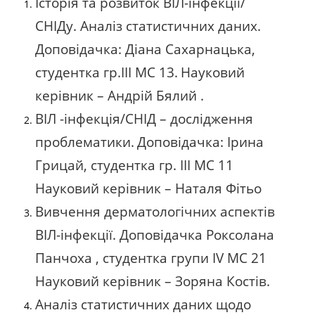
Історія та розвиток ВІЛ-інфекції/
СНІДу. Аналіз статистичних даних.
Доповідачка: Діана Сахарнацька,
студентка гр.ІІІ МС 13.
Науковий
керівник – Андрій Бялий .
ВІЛ -інфекція/СНІД – дослідження
проблематики.
Доповідачка: Ірина
Грицай,
студентка гр. ІІІ МС 11
Науковий керівник – Наталя Фітьо
Вивчення дерматологічних аспектів
ВІЛ-інфекції.
Доповідачка Роксолана
Панчоха , студентка групи ІV МС 21
Науковий керівник – Зоряна Костів.
Аналіз статистичних даних щодо