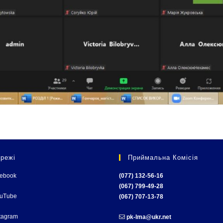
режі
Приймальна Комісія
cebook
(077) 132-56-16
(067) 799-49-28
ouTube
(067) 707-13-78
tagram
pk-lma@ukr.net