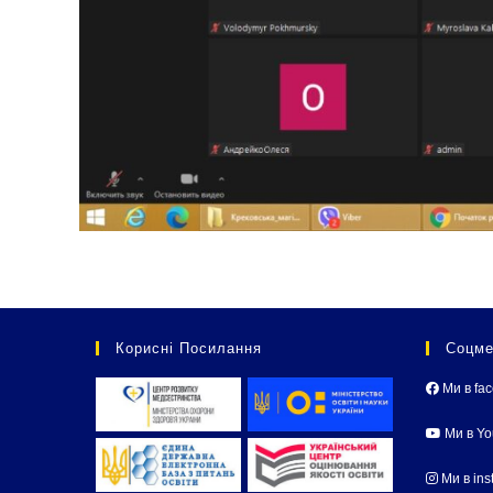
Корисні Посилання
Соцме
Ми в fa
Ми в Y
Ми в ins