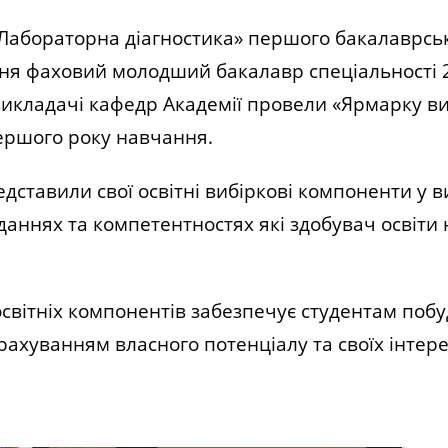
абораторна діагностика» першого бакалаврськ
еня фаховий молодший бакалавр спеціальності 2
 викладачі кафедр Академії провели «Ярмарку в
першого року навчання.
дставили свої освітні вибіркові компоненти у в
вданнях та компетентностях які здобувач освіти 
вітніх компонентів забезпечує студентам поб
урахуванням власного потенціалу та своїх інтере