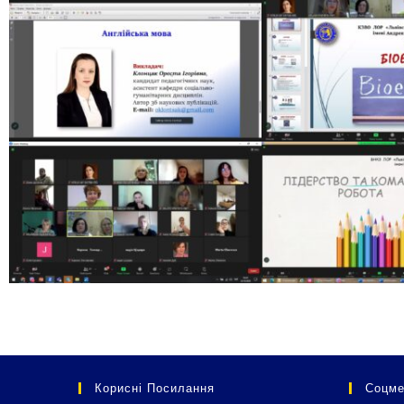
Корисні Посилання
Соцме