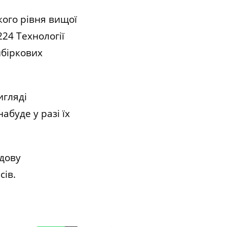
ого рівня вищої
24 Технології
ибіркових
игляді
набуде у разі
їх
удову
сів.