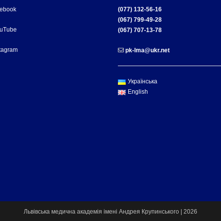
cebook
(077) 132-56-16
(067) 799-49-28
ouTube
(067) 707-13-78
tagram
pk-lma@ukr.net
Українська
English
Львівська медична академія імені Андрея Крупинського | 2026