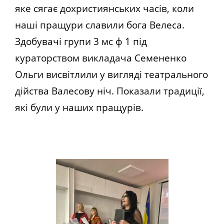
яке сягає дохристиянських часів, коли
наші пращури славили бога Велеса.
Здобувачі групи 3 мс ф 1 під
кураторством викладача Семененко
Ольги висвітлили у вигляді театрального
дійства Валесову ніч. Показали традиції,
які були у наших пращурів.