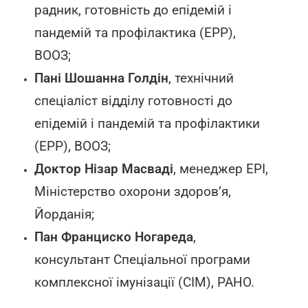
радник, готовність до епідемій і
пандемій та профілактика (EPP),
ВООЗ;
Пані Шошанна Голдін
, технічний
спеціаліст відділу готовності до
епідемій і пандемій та профілактики
(EPP), ВООЗ;
Доктор Нізар Масваді
, менеджер EPI,
Міністерство охорони здоров’я,
Йорданія;
Пан Франциско Ногареда
,
консультант Спеціальної програми
комплексної імунізації (CIM), PAHO.