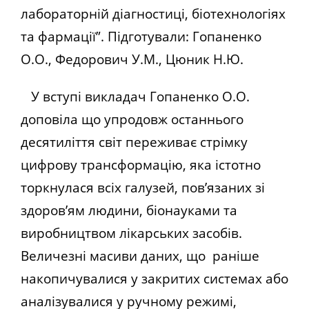
лабораторній діагностиці, біотехнологіях
та фармації”. Підготували: Гопаненко
О.О., Федорович У.М., Цюник Н.Ю.
У вступі викладач Гопаненко О.О.
доповіла що упродовж останнього
десятиліття світ переживає стрімку
цифрову трансформацію, яка істотно
торкнулася всіх галузей, пов’язаних зі
здоров’ям людини, біонауками та
виробництвом лікарських засобів.
Величезні масиви даних, що раніше
накопичувалися у закритих системах або
аналізувалися у ручному режимі,