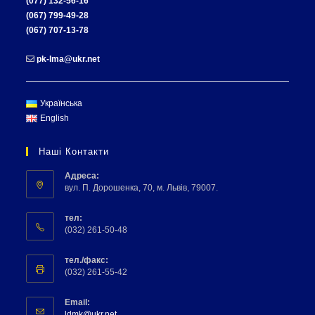
(077) 132-56-16
(067) 799-49-28
(067) 707-13-78
pk-lma@ukr.net
Українська
English
Наші Контакти
Адреса:
вул. П. Дорошенка, 70, м. Львів, 79007.
тел:
(032) 261-50-48
тел./факс:
(032) 261-55-42
Email:
ldmk@ukr.net