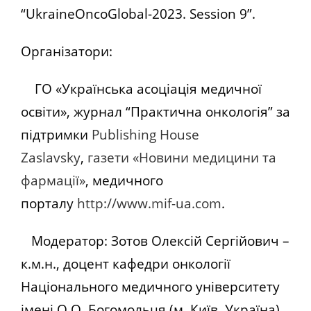
“UkraineOncoGlobal-2023. Session 9”.
Організатори:
ГО «Українська асоціація медичної
освіти», журнал “Практична онкологія” за
підтримки
Publishing House
Zaslavsky
,
газети «Новини медицини та
фармації»
, медичного
порталу
http://www.mif-ua.com
.
Модератор: Зотов Олексій Сергійович –
к.м.н., доцент кафедри онкології
Національного медичного університету
імені О.О. Богомольця (м. Київ, Україна).