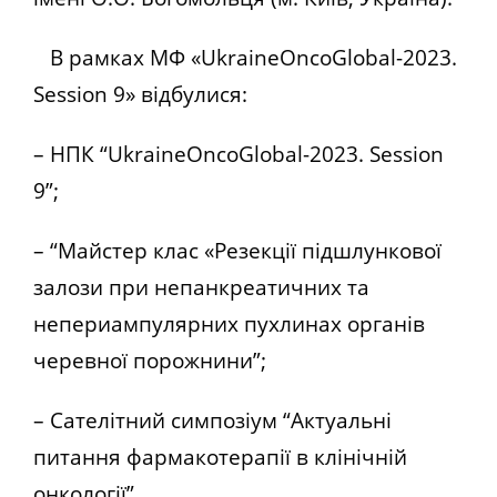
В рамках МФ «UkraineOncoGlobal-2023.
Session 9» відбулися:
– НПК “UkraineOncoGlobal-2023. Session
9”;
– “Майстер клас «Резекції підшлункової
залози при непанкреатичних та
непериампулярних пухлинах органів
черевної порожнини”;
– Сателітний симпозіум “Актуальні
питання фармакотерапії в клінічній
онкології”.