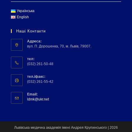
Українська
English
Наші Контакти
Адреса:
вул. П. Дорошенка, 70, м. Львів, 79007.
тел:
(032) 261-50-48
тел./факс:
(032) 261-55-42
Email:
ldmk@ukr.net
Львівська медична академія імені Андрея Крупинського | 2026