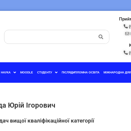
Прийм
(
(
НАУКА
MOODLE
СТУДЕНТУ
ПІСЛЯДИПЛОМНА ОСВІТА
МІЖНАРОДНА ДІЯ
а Юрій Ігорович
ач вищої кваліфікаційної категорії