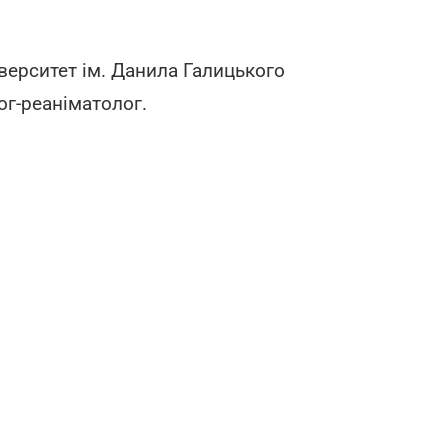
верситет ім. Данила Галицького
ог-реаніматолог.