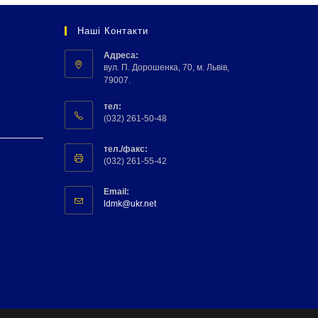
Наші Контакти
Адреса:
вул. П. Дорошенка, 70, м. Львів,
79007.
тел:
(032) 261-50-48
тел./факс:
(032) 261-55-42
Email:
ldmk@ukr.net