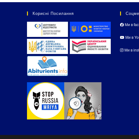
Корисні Посилання
Соцме
Ми в fa
Ми в Y
Ми в ins