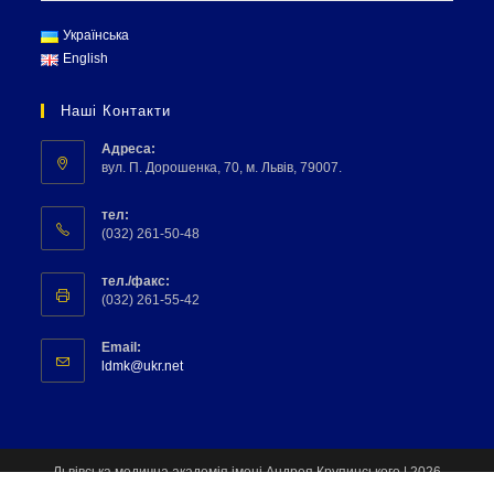
Українська
English
Наші Контакти
Адреса:
вул. П. Дорошенка, 70, м. Львів, 79007.
тел:
(032) 261-50-48
тел./факс:
(032) 261-55-42
Email:
ldmk@ukr.net
Львівська медична академія імені Андрея Крупинського | 2026