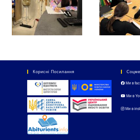
Корисні Посилання
Соцме
Ми в fa
Ми в Y
Ми в ins