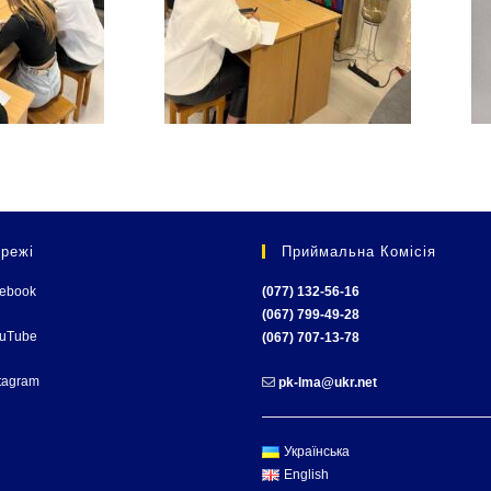
режі
Приймальна Комісія
cebook
(077) 132-56-16
(067) 799-49-28
ouTube
(067) 707-13-78
tagram
pk-lma@ukr.net
Українська
English