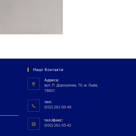
Наші Контакти
Адреса:
вул. П. Дорошенка, 70, м. Львів,
79007.
тел:
(032) 261-50-48
тел./факс:
(032) 261-55-42