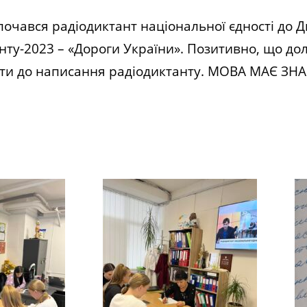
очався радіодиктант національної єдності до Д
нту-2023 – «Дороги України». Позитивно, що до
іти до написання радіодиктанту. МОВА МАЄ ЗНА