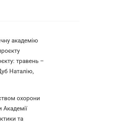
ичну академію
проєкту
оєкту: травень –
Дуб Наталію,
рством охорони
и Академії
актики та