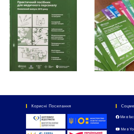
Корисні Посилання
Соцме
Ми в fa
Ми в Y