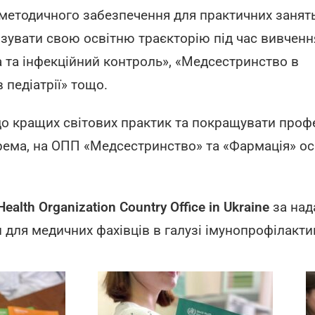
етодичного забезпечення для практичних занять
зувати свою освітню траєкторію під час вивченн
а та інфекційний контроль», «Медсестринство в
 педіатрії» тощо.
кращих світових практик та покращувати профе
рема, на ОПП «Медсестринство» та «Фармація» осв
Health Organization Country Office in Ukraine
за над
и для медичних фахівців в галузі імунопрофілакти