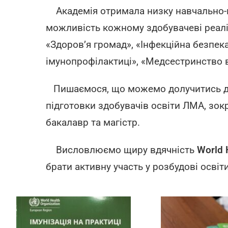
Академія отримала низку навчально-м
можливість кожному здобувачеві реалі
«Здоров’я громад», «Інфекційна безпек
імунопрофілактиці», «Медсестринство в
Пишаємося, що можемо долучитись до 
підготовки здобувачів освіти ЛМА, зок
бакалавр та магістр.
Висловлюємо щиру вдячність
World 
брати активну участь у розбудові освіт