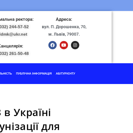
альна ректора:
Адреса:
032) 244-57-52
вул. П. Дорошенка, 70,
ldmk@ukr.net
м. Львів, 79007.
Канцелярія:
032) 261-50-48
ЛЬНІСТЬ
ПУБЛІЧНА ІНФОРМАЦІЯ
АБІТУРІЄНТУ
в Україні
нізації для