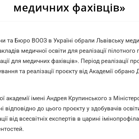
медичних фахівців»
и та Бюро ВООЗ в Україні обрали Львівську мед
акладів медичної освіти для реалізації пілотного 
ції для медичних фахівців». Період реалізації пр
вання та реалізації проєкту від Академії обрано 
ї академії імені Андрея Крупинського з Міністе
і відповідно до цього проєкту у здобувачів освіт
ії від всесвітніх експертів в царині імінопрофіл
нтостей.