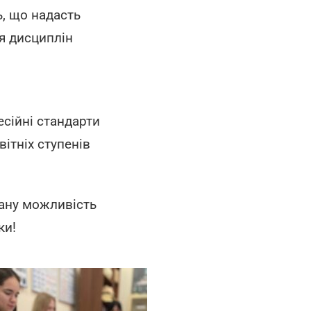
, що надасть
я дисциплін
сійні стандарти
ітніх ступенів
ану можливість
ки!