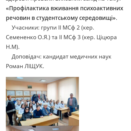
«Профілактика вживання психоактивних
речовин в студентському середовищі»
.
Учасники: групи ІІ МСф 2 (кер.
Семененко О.Я.) та ІІ МСф 3 (кер. Ціцюра
Н.М).
Доповідач: кандидат медичних наук
Роман ЛІЩУК.