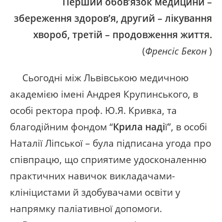
Перший обов’язок медицини –
збереження здоров’я, другий – лікування
хвороб, третій – продовження життя.
(
Френсіс Бекон
)
Сьогодні між Львівською медичною
академією імені Андрея Крупинського, в
особі ректора проф. Ю.Я. Кривка, та
благодійним фондом “
Крила наді
ї”, в особі
Наталії Ліпської – була підписана угода про
співпрацю, що сприятиме удосконаленню
практичних навичок викладачами-
клініцистами й здобувачами освіти у
напрямку паліативної допомоги.