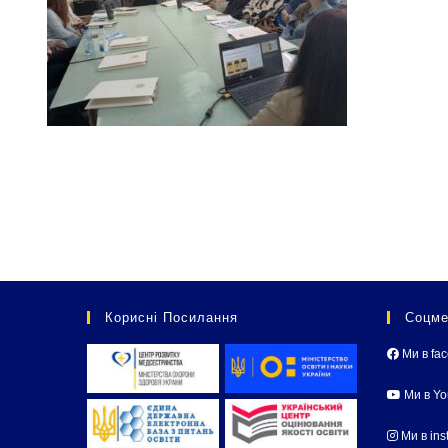
Корисні Посилання
Соцме
Ми в fa
Ми в Y
Ми в ins