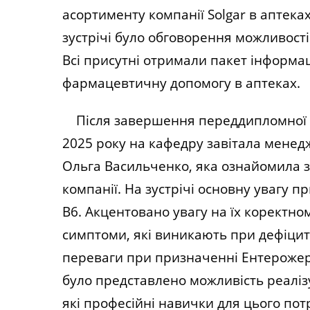
асортименту компанії Solgar в аптек
зустрічі було обговорення можливост
Всі присутні отримали пакет інформац
фармацевтичну допомогу в аптеках.
Після завершення переддипломної пра
2025 року на кафедру завітала менед
Ольга Васильченко, яка ознайомила з
компанії. На зустрічі основну увагу 
В6. А
кцентовано увагу на їх коректно
симптоми, які виникають при дефіциті
переваги при призначенні
Ентерожер
було представлено можливість реаліз
які професійні навички для цього потр