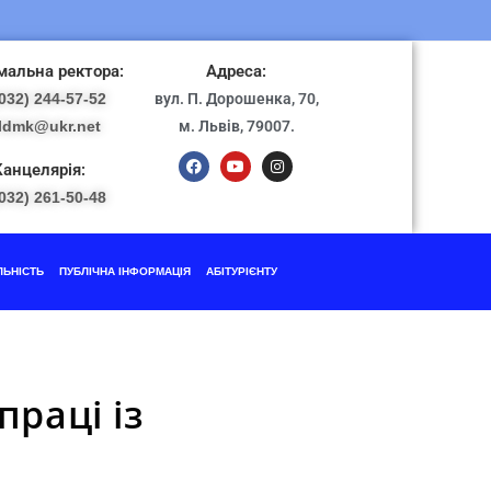
альна ректора:
Адреса:
032) 244-57-52
вул. П. Дорошенка, 70,
ldmk@ukr.net
м. Львів, 79007.
Канцелярія:
032) 261-50-48
ЛЬНІСТЬ
ПУБЛІЧНА ІНФОРМАЦІЯ
АБІТУРІЄНТУ
раці із