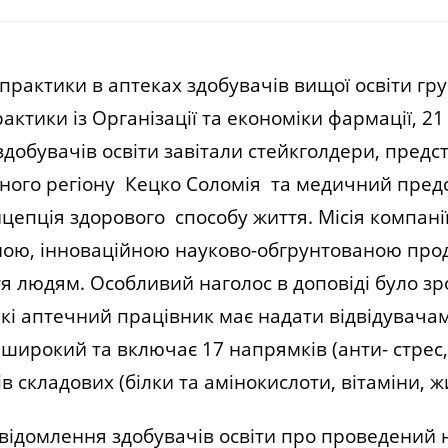
тики в аптеках здобувачів вищої освіти групи
тики із Організації та економіки фармації, 21
добувачів освіти завітали стейкголдери, предс
дного регіону Кецко Соломія та медичний пред
нцепція здорового способу життя. Місія компанії
ною, інноваційною науково-обгрунтованою прод
тя людям. Особливий наголос в доповіді було з
кі аптечний працівник має надати відвідувачам
широкий та включає 17 напрямків (анти- стрес, 
ів складових (білки та амінокислоти, вітаміни, 
ідомлення здобувачів освіти про проведений 