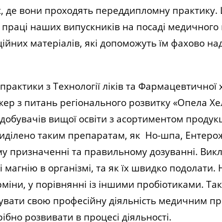
ах, де вони проходять переддипломну практику.
і праці наших випускників на посаді медичного
ійних матеріалів, які допоможуть їм фахово на
ктики з Технології ліків та Фармацевтичної хі
жер з питань регіонального розвитку «Опела Хе
добувачів вищої освіти з асортиментом продукц
приділено таким препаратам, як
Но-шпа, Ентеро
му призначенні та правильному дозуванні. Вик
 магнію в організмі, та як їх швидко подолати.
міни, у порівнянні із іншими пробіотиками.
Та
увати свою професійну діяльність медичним пр
ібно розвивати в процесі діяльності.