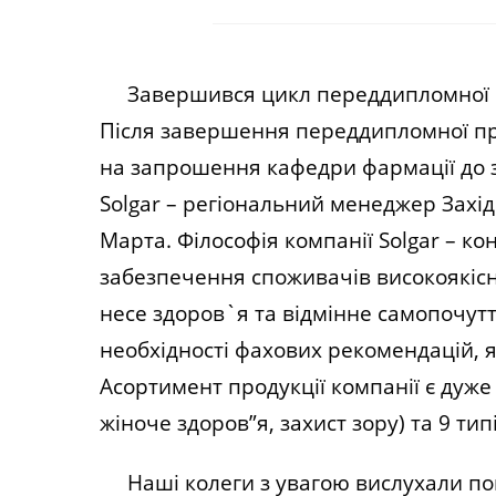
Завершився цикл переддипломної прак
Після завершення переддипломної прак
на запрошення кафедри фармації до з
Solgar – регіональний менеджер Захі
Марта. Філософія компанії Solgar – ко
забезпечення споживачів високоякіс
несе здоров`я та відмінне самопочут
необхідності фахових рекомендацій, я
Асортимент продукції компанії є дуже 
жіноче здоров”я, захист зору) та 9 тип
Наші колеги з увагою вислухали пов