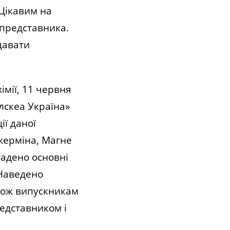
 Цікавим на
 представника.
давати
мії, 11 червня
лскеа Україна»
ії даної
жерміна, Магне
ладено основні
 Наведено
кож випускникам
едставником і