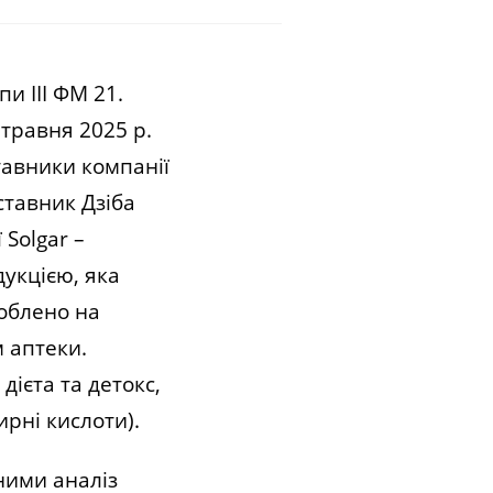
 ІІІ ФМ 21.
 травня 2025 р.
тавники компанії
ставник Дзіба
 Solgar –
укцією, яка
роблено на
 аптеки.
дієта та детокс,
жирні кислоти).
ними аналіз