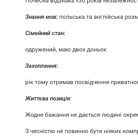
Почесна відзнака «30 років незалежност
Знання мов:
польська та англійська роз
Сімейний стан:
одружений, маю двох доньок
Захоплення:
рік тому отримав посвідчення приватно
Життєва позиція:
Жодне бажання не дається людині окремо
З чесністю не повинно бути ніяких комп