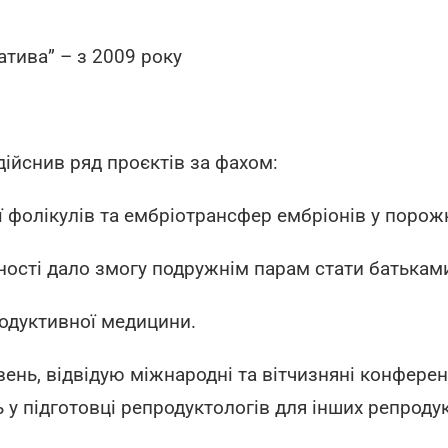
атива” – з 2009 року
дійснив ряд проєктів за фахом:
ії фолікулів та ембріотрансфер ембріонів у порож
ності дало змогу подружнім парам стати батькам
родуктивної медицини.
нь, відвідую міжнародні та вітчизняні конференці
 у підготовці репродуктологів для інших репродук