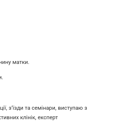
нину матки.
и.
ї, з’їзди та семінари, виступаю з
тивних клінік, експерт