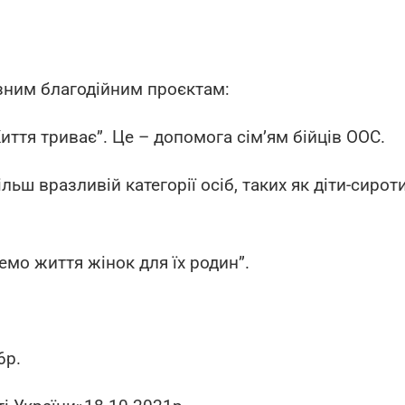
зним благодійним проєктам:
ття триває”. Це – допомога сім’ям бійців ООС.
ьш вразливій категорії осіб, таких як діти-сироти
о життя жінок для їх родин”.
6р.