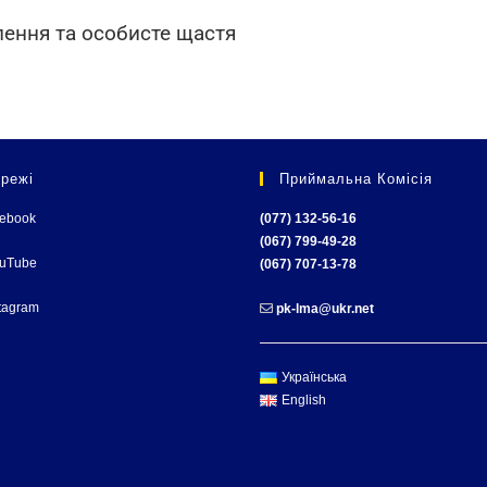
лення та особисте щастя
режі
Приймальна Комісія
cebook
(077) 132-56-16
(067) 799-49-28
ouTube
(067) 707-13-78
tagram
pk-lma@ukr.net
Українська
English