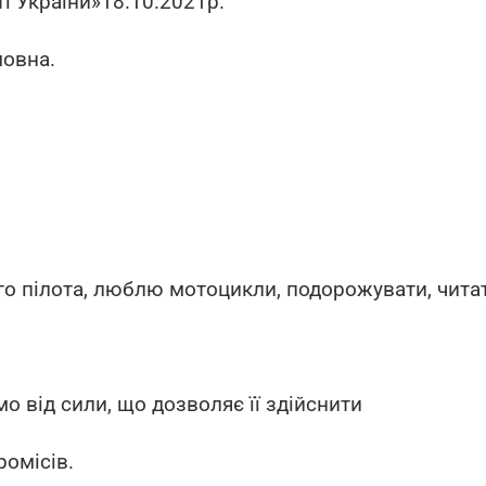
і України»18.10.2021р.
мовна.
го пілота, люблю мотоцикли, подорожувати, чита
 від сили, що дозволяє її здійснити
ромісів.