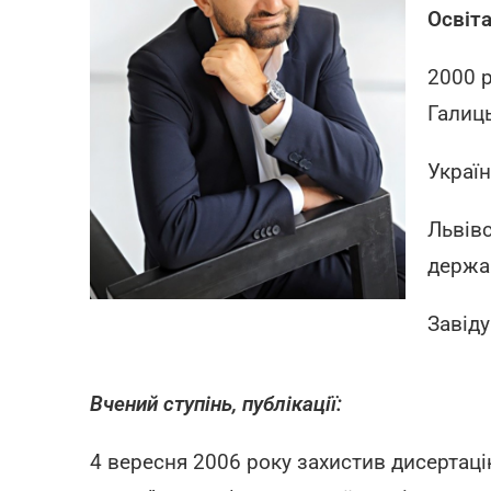
Освіта
2000 р
Галиць
Україн
Львівс
держав
Завіду
Вчений ступінь, публікації
:
4 вересня 2006 року захистив дисертаці