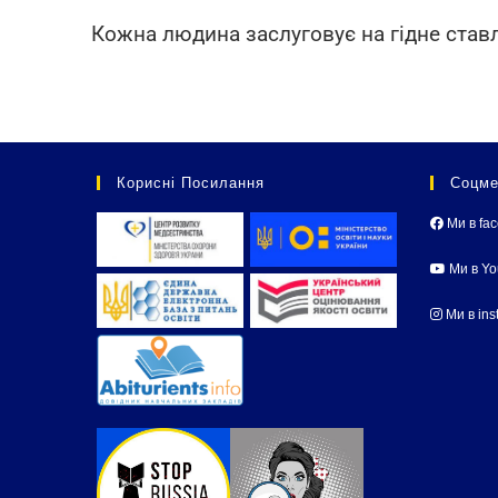
Кожна людина заслуговує на гідне став
Корисні Посилання
Соцме
Ми в fa
Ми в Y
Ми в ins