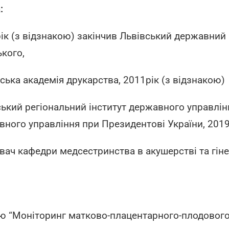
:
ік (з відзнакою) закінчив Львівський державний
кого,
ська академія друкарства, 2011рік (з відзнакою)
ький регіональний інститут державного управлін
ного управління при Президентові України, 2019
вач кафедри медсестринства в акушерстві та гінек
ю “Моніторинг матково-плацентарного-плодового к