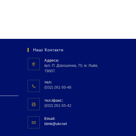
Наші Контакти
Адреса:
вул. П. Дорошенка, 70, м. Львів,
79007.
тел:
(032) 261-50-48
тел./факс:
(032) 261-55-42
Email:
ldmk@ukr.net