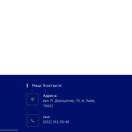
Наші Контакти
Адреса:
вул. П. Дорошенка, 70, м. Львів,
79007.
тел:
(032) 261-50-48