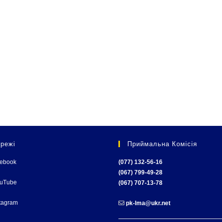
режі
Приймальна Комісія
cebook
(077) 132-56-16
(067) 799-49-28
ouTube
(067) 707-13-78
tagram
pk-lma@ukr.net