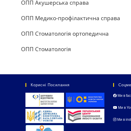
ОПП Акушерська справа
ОПП Медико-профілактична справа
ОПП Стоматологія ортопедична
ОПП Стоматологія
Корисні Посилання
Соцме
Ми в fa
Ми в Y
Ми в ins