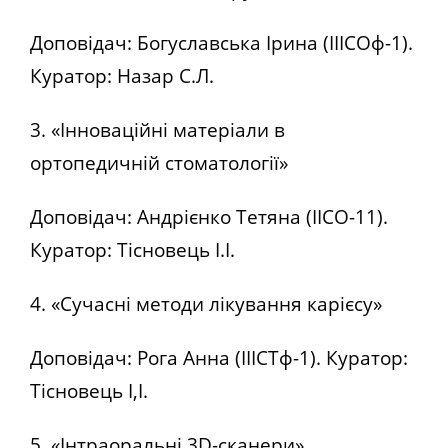
Доповідач: Богуславська Ірина (ІІІСОф-1).
Куратор: Назар С.Л.
3. «Інноваційні матеріали в
ортопедичній стоматології»
Доповідач: Андрієнко Тетяна (ІІСО-11).
Куратор: Тісновець І.І.
4. «Сучасні методи лікування карієсу»
Доповідач: Рога Анна (ІІІСТф-1). Куратор:
Тісновець І,І.
5. «Інтраоральні 3D-сканери»