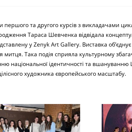
 першого та другого курсів з викладачами цикл
ародження Тараса Шевченка відвідала концепту
ставлену у Zenyk Art Gallery. Виставка об’єднує
тя митця. Така подія сприяла культурному збаг
енню національної ідентичності та вшануванню
 цілісного художника європейського масштабу.