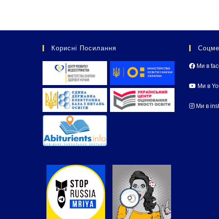
Корисні Посилання
Соцме
Ми в fa
Ми в Y
Ми в ins