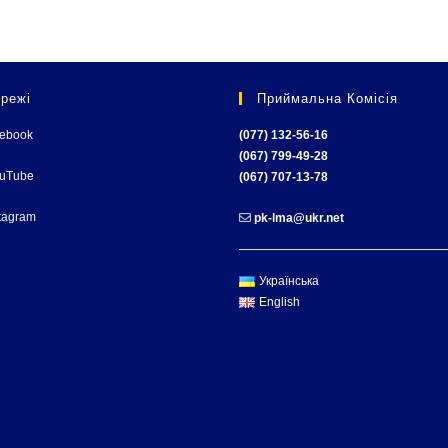
режі
Приймальна Комісія
cebook
(077) 132-56-16
(067) 799-49-28
ouTube
(067) 707-13-78
tagram
pk-lma@ukr.net
Українська
English