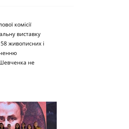
ової комісії
альну виставку
 58 живописних і
аченню
 Шевченка не