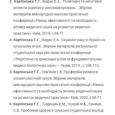
Карпінська Т.Г
., Федак Х.А. Позитивні та негативні
аспекти скринінгу онкозахворювань. Збірник
матеріалів міжнародної науково-практичної
конференції «Рівень ефективності та необхідність
впливу медичної науки на розвиток медичної
практики»- Київ, 2019, с.68-71
Карпінська Т.Г
., Федак Х.А.
Скринінг раку в Україні на
сучасному етапі. Збірник матеріалів регіональної
студентської науково-практичної конференції
«Теоретичні та прикладні аспекти фундаментальних
медико-біологічних наук» – Львів, 2019., с.108-115.
Карпінська Т.Г
., Сем’янів І. В. Професійні ризики в
косметологічній галузі. Збірник матеріалів
міжнародної науково-практичної конференції «Рівень
ефективності та необхідність впливу медичної науки
на розвиток медичної практики»- Київ, 2020, с.68-71
Карпінська Т.Г
., Гнідишин Х.М., Чухрій М.Б., Синиця
С.В. Проблеми здоров’я сучасної студентської молоді