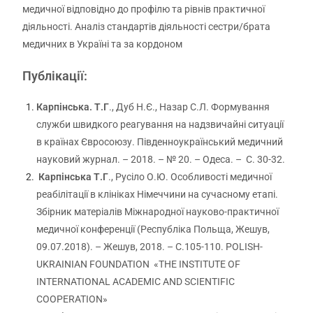
медичної відповідно до профілю та рівнів практичної
діяльності. Аналіз стандартів діяльності сестри/брата
медичних в Україні та за кордоном
Публікації:
Карпінська. Т.Г
., Дуб Н.Є., Назар С.Л. Формування
служби швидкого реагування на надзвичайні ситуації
в країнах Євросоюзу. Південноукраїнський медичний
науковий журнал. – 2018. – № 20. – Одеса. – С. 30-32.
Карпінська Т.Г
., Русіло О.Ю. Особливості медичної
реабілітації в клініках Німеччини на сучасному етапі.
Збірник матеріалів Міжнародної науково-практичної
медичної конференції (Республіка Польща, Жешув,
09.07.2018). – Жешув, 2018. – С.105-110. POLISH-
UKRAINIAN FOUNDATION «THE INSTITUTE OF
INTERNATIONAL ACADEMIC AND SCIENTIFIC
COOPERATION»