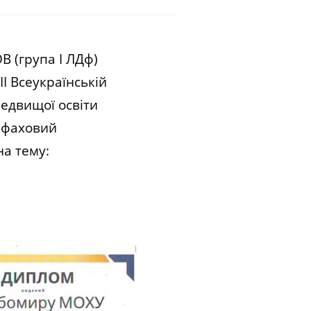
 (група І ЛДф)
II Всеукраїнській
редвищої освіти
й фаховий
на тему: