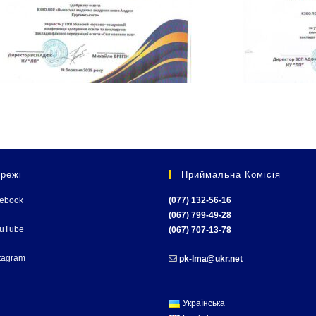
режі
Приймальна Комісія
cebook
(077) 132-56-16
(067) 799-49-28
ouTube
(067) 707-13-78
tagram
pk-lma@ukr.net
Українська