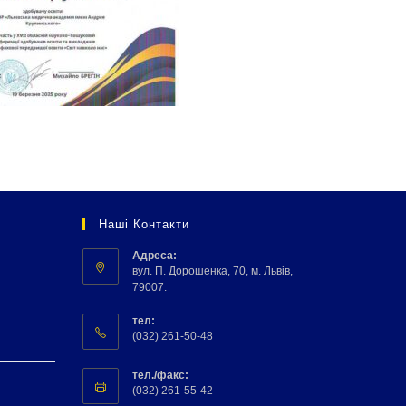
Наші Контакти
Адреса:
вул. П. Дорошенка, 70, м. Львів,
79007.
тел:
(032) 261-50-48
тел./факс:
(032) 261-55-42