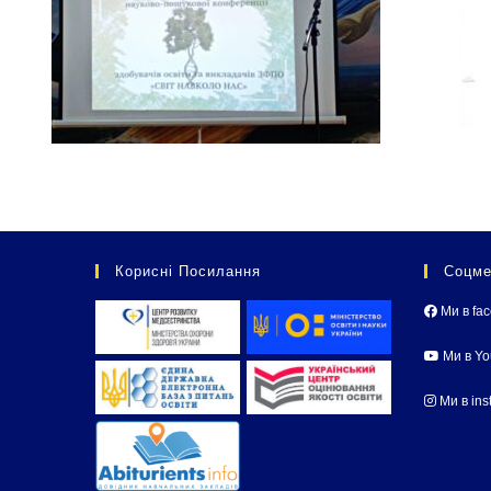
Корисні Посилання
Соцме
Ми в fa
Ми в Y
Ми в ins