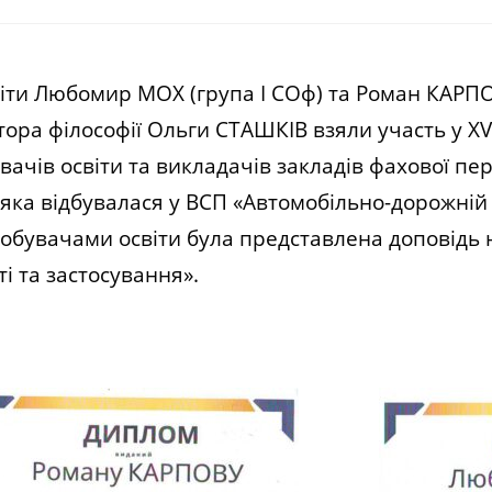
ти Любомир МОХ (група І СОф) та Роман КАРПОВ
тора філософії Ольги СТАШКІВ взяли участь у XV
ачів освіти та викладачів закладів фахової пе
», яка відбувалася у ВСП «Автомобільно-дорожні
добувачами освіти була представлена доповідь 
ті та застосування».