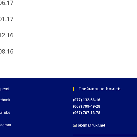
06.17
01.17
12.16
08.16
режі
Приймальна Комісія
cebook
(077) 132-56-16
(067) 799-49-28
ouTube
(067) 707-13-78
tagram
pk-lma@ukr.net