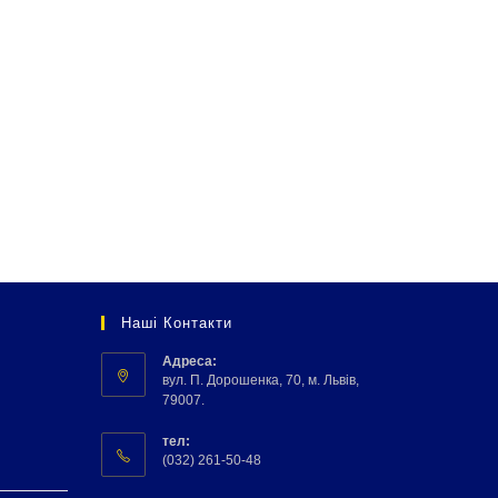
Наші Контакти
Адреса:
вул. П. Дорошенка, 70, м. Львів,
79007.
тел:
(032) 261-50-48