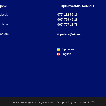
режі
Приймальна Комісія
cebook
(077) 132-56-16
(067) 799-49-28
ouTube
(067) 707-13-78
tagram
pk-lma@ukr.net
Українська
English
Львівська медична академія імені Андрея Крупинського | 2026