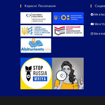
Корисні Посилання
Соцме
Ми в fa
Ми в Y
Ми в ins