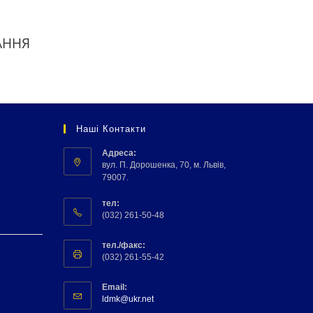
АННЯ
Наші Контакти
Адреса:
вул. П. Дорошенка, 70, м. Львів,
79007.
тел:
(032) 261-50-48
тел./факс:
(032) 261-55-42
Email:
ldmk@ukr.net