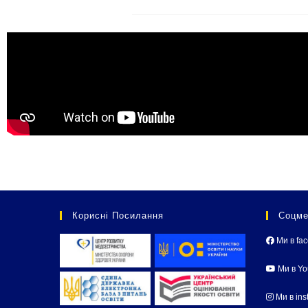
Корисні Посилання
Соцме
Ми в fa
Ми в Y
Ми в ins