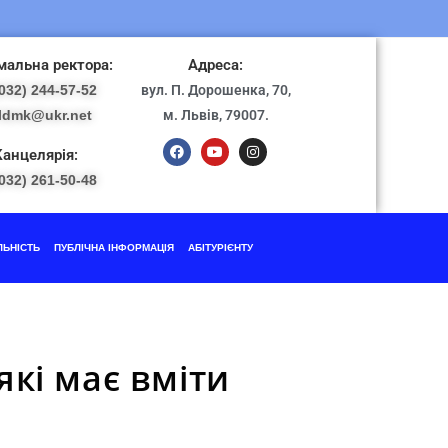
альна ректора:
Адреса:
032) 244-57-52
вул. П. Дорошенка, 70,
ldmk@ukr.net
м. Львів, 79007.
Канцелярія:
032) 261-50-48
ЛЬНІСТЬ
ПУБЛІЧНА ІНФОРМАЦІЯ
АБІТУРІЄНТУ
які має вміти