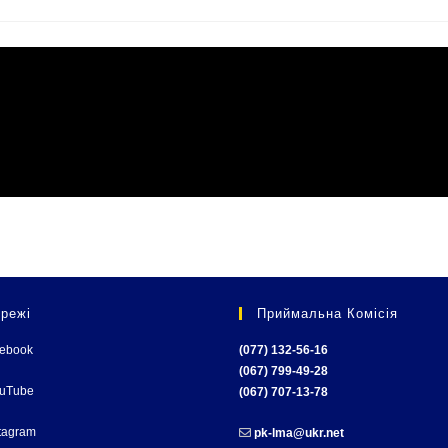
режі
Приймальна Комісія
cebook
(077) 132-56-16
(067) 799-49-28
ouTube
(067) 707-13-78
tagram
pk-lma@ukr.net