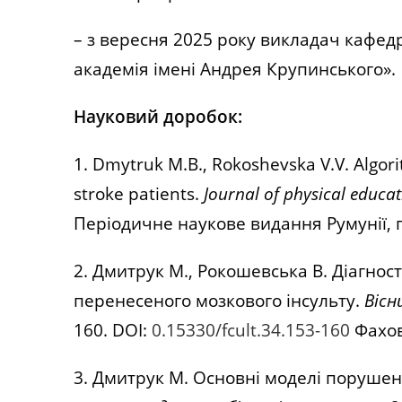
– з вересня 2025 року викладач кафедр
академія імені Андрея Крупинського».
Науковий доробок:
1. Dmytruk M.B., Rokoshevska V.V. Algorit
stroke patients.
Journal of physical educat
П
еріодичне наукове видання Румунії, п
2.
Дмитрук М., Рокошевська В. Діагнос
перенесеного мозкового інсульту.
Вісн
160. DOI:
0.15330/fcult.34.153-160
Фахов
3. Дмитрук М. Основні моделі порушенн