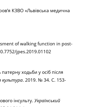
оров’я КЗВО «Львівська медична
ssment of walking function in post-
 10.7752/jpes.2019.01102
патерну ходьби у осіб після
а культура
. 2019. № 34. С. 153-
ового інсульту.
Український