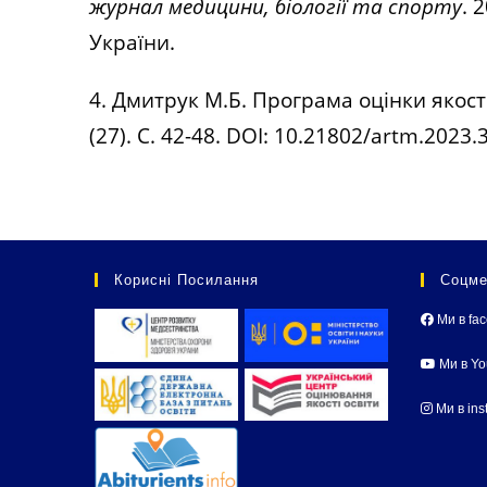
журнал медицини, біології та спорту
. 
України.
4. Дмитрук М.Б.
Програма оцінки якості
(27). С. 42-48. DOI:
10.21802/artm.2023.3
Корисні Посилання
Соцме
Ми в fa
Ми в Y
Ми в ins