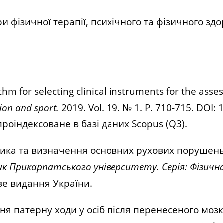
и фізичної терапії, психічного та фізичного зд
hm for selecting clinical instruments for the asse
ion and sport.
2019. Vol. 19. № 1. P. 710-715. DOI:
роіндексоване в базі даних Scopus (Q3).
тика та визначення основних рухових порушень 
ик Прикарпатського університету. Серія: Фізичн
е видання України.
я патерну ходи у осіб після перенесеного мозк