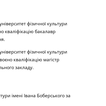
університет фізичної культури
но кваліфікацію бакалавр
ня.
університет фізичної культури
своєно кваліфікацію магістр
льного закладу.
тури імені Івана Боберського за