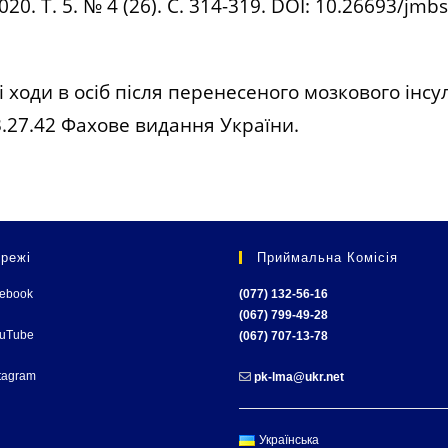
2020. Т. 5. № 4 (26). С. 314-319. DOI: 10.26693/j
 ходи в осіб після перенесеного мозкового інсу
.27.42
Фахове видання України.
режі
Приймальна Комісія
cebook
(077) 132-56-16
(067) 799-49-28
ouTube
(067) 707-13-78
tagram
pk-lma@ukr.net
Українська