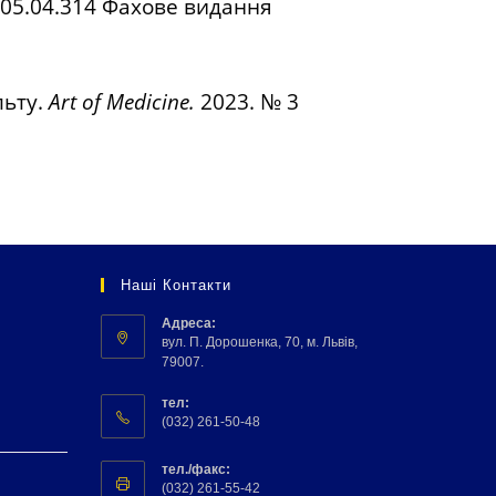
mbs05.04.314 Фахове видання
льту.
Art of Medicine.
2023. № 3
Наші Контакти
Адреса:
вул. П. Дорошенка, 70, м. Львів,
79007.
тел:
(032) 261-50-48
тел./факс:
(032) 261-55-42