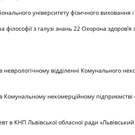
ціонального університету фізичного виховання і
а філософії з галузі знань 22 Охорона здоров’я 
 в неврологічному відділенні Комунального нек
 в Комунальному некомерційному підприємстві «1
евт в КНП Львівської обласної ради «Львівський