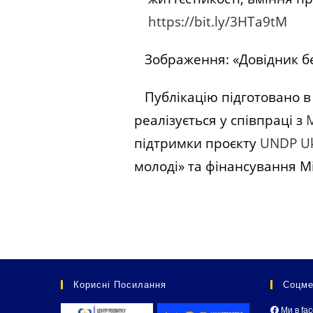
https://bit.ly/3HTa9tM
Зображення: «Довідник без
Публікацію підготовано в 
реалізується у співпраці з
М
підтримки проєкту
UNDP Uk
молоді» та фінансування М
Корисні Посилання
Соцме
Ми в fa