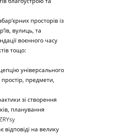
тів благоустрою та
бар’єрних просторів із
’їв, вулиць, та
ндації воєнного часу
тів тощо:
нцепцію універсального
 простір, предмети,
рактики зі створення
ків, планування
SZRYsy
є відповіді на велику