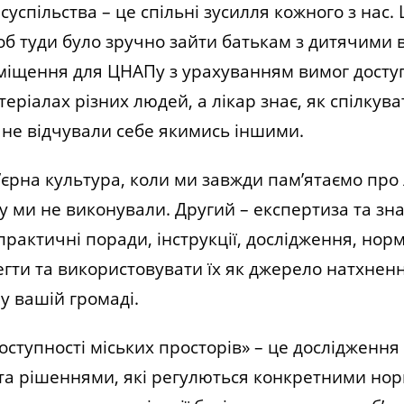
успільства – це спільні зусилля кожного з нас.
об туди було зручно зайти батькам з дитячими в
міщення для ЦНАПу з урахуванням вимог доступ
еріалах різних людей, а лікар знає, як спілкув
 не відчували себе якимись іншими.
рна культура, коли ми завжди пам’ятаємо про 
ту ми не виконували. Другий – експертиза та зн
і практичні поради, інструкції, дослідження, нор
регти та використовувати їх як джерело натхнен
у вашій громаді.
ступності міських просторів» – це дослідження 
 та рішеннями, які регулються конкретними но