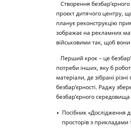
Створення безбар’єрного с
проєкт дитячого центру, щ
планує реконструкцію при
зображає на рекламних мат
військовими так, щоб вони
Перший крок – це безбар’є
потреби інших, яку б робо
матеріали, де зібрані різн
безбар’єрності. Раджу збе
безбар’єрного середовища 
Посібник «Дослідження до
просторів з прикладами