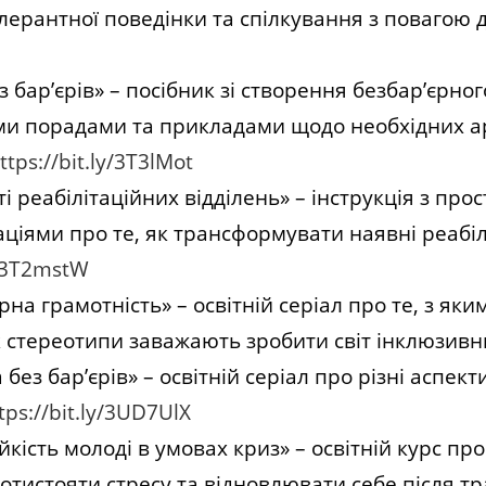
олерантної поведінки та спілкування з повагою 
з бар’єрів» – посібник зі створення безбар’єрн
ми порадами та прикладами щодо необхідних а
ttps://bit.ly/3T3lMot
ті реабілітаційних відділень» – інструкція з п
ціями про те, як трансформувати наявні реабіл
y/3T2mstW
єрна грамотність» – освітній серіал про те, з як
як стереотипи заважають зробити світ інклюзив
без бар’єрів» – освітній серіал про різні аспект
tps://bit.ly/3UD7UlX
ійкість молоді в умовах криз» – освітній курс п
ротистояти стресу та відновлювати себе після т