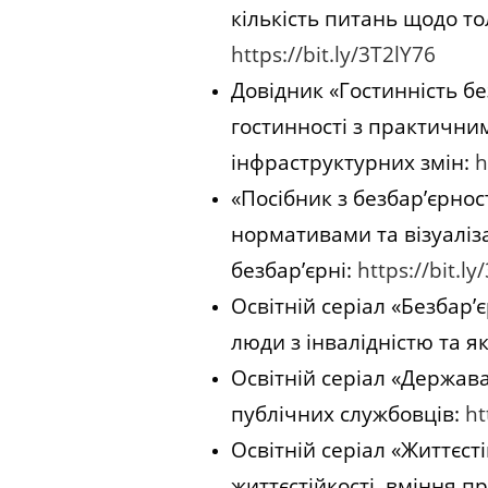
кількість питань щодо т
https://bit.ly/3T2lY76
Довідник «Гостинність бе
гостинності з практични
інфраструктурних змін:
h
«Посібник з безбар’єрнос
нормативами та візуаліза
безбар’єрні:
https://bit.l
Освітній серіал «Безбар’
люди з інвалідністю та 
Освітній серіал «Держава 
публічних службовців:
ht
Освітній серіал «Життєст
життєстійкості, вміння п