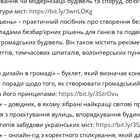
ання чи модернізації будівель та споруд, об’єк
тури міст:
https://bit.ly/3wnLOKg
шень» – практичний посібник про створення без
дами безбар’єрних рішень для ґанків та подвір
громадських будівель. Він також містить рекоме
тів, тимчасових шпиталів, волонтерських пунк
 дизайн в громаді» – буклет, який визначає ко
і поради щодо того, як створювати громадський
за його принципами:
https://bit.ly/3SzrOvu
» – довідник, в якому зібрані найкращі світові п
я з проєктування вулиць, впорядкування будин
 типів забудови українських міст:
https://bit.ly/3
» – онлайн-гід з коректного спілкування, який да