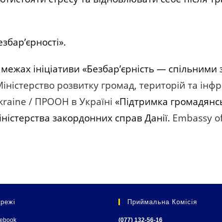
бар’єрності».
межах ініціативи «Безбар’єрність — спільними 
іністерство розвитку громад, територій та інф
raine / ПРООН в Україні
«Підтримка громадянсь
іністерства закордонних справ Данії.
Embassy of
режі
Приймальна Комісія
cebook
(077) 132-56-16