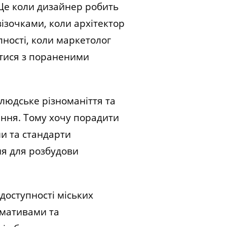
 Це коли дизайнер робить
ізочками, коли архітектор
ності, коли маркетолог
атися з пораненими
людське різноманіття та
ання. Тому хочу порадити
ми та стандарти
ня для розбудови
доступності міських
рмативами та