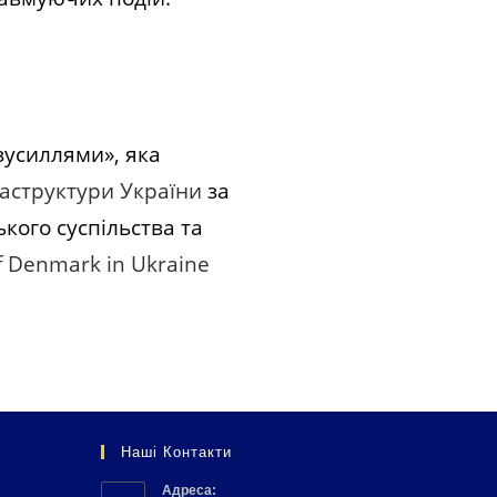
зусиллями», яка
раструктури України
за
кого суспільства та
 Denmark in Ukraine
Наші Контакти
Адреса: