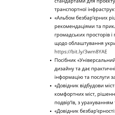
стандартами для проєктув
транспортної інфраструк
«Альбом безбар’єрних рі
рекомендаціями та прикла
громадських просторів і 
щодо облаштування укрит
https://bit.ly/3wm8YAE
Посібник «Універсальний
дизайну та дає практичн
інформацію та послуги 
«Довідник відбудови міст
комфортних міст, рішенн
подвір‘їв, з урахуванням
«Довідник безбар’єрності