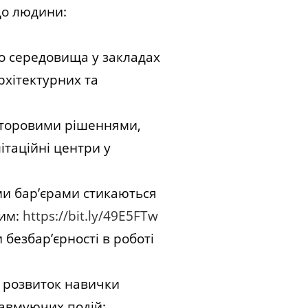
до людини:
ого середовища у закладах
рхітектурних та
росторовими рішеннями,
ітаційні центри у
ими бар’єрами стикаються
ним:
https://bit.ly/49E5FTw
и безбар’єрності в роботі
ро розвиток навички
равмуючих подій: